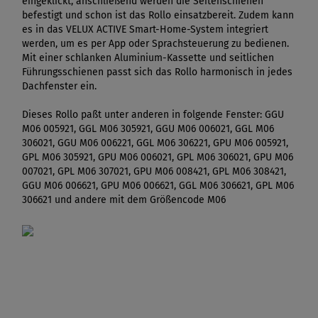
eingeklickt, anschließend werden die Seitenschienen
befestigt und schon ist das Rollo einsatzbereit. Zudem kann
es in das VELUX ACTIVE Smart-Home-System integriert
werden, um es per App oder Sprachsteuerung zu bedienen.
Mit einer schlanken Aluminium-Kassette und seitlichen
Führungsschienen passt sich das Rollo harmonisch in jedes
Dachfenster ein.
Dieses Rollo paßt unter anderen in folgende Fenster: GGU
M06 005921, GGL M06 305921, GGU M06 006021, GGL M06
306021, GGU M06 006221, GGL M06 306221, GPU M06 005921,
GPL M06 305921, GPU M06 006021, GPL M06 306021, GPU M06
007021, GPL M06 307021, GPU M06 008421, GPL M06 308421,
GGU M06 006621, GPU M06 006621, GGL M06 306621, GPL M06
306621 und andere mit dem Größencode M06