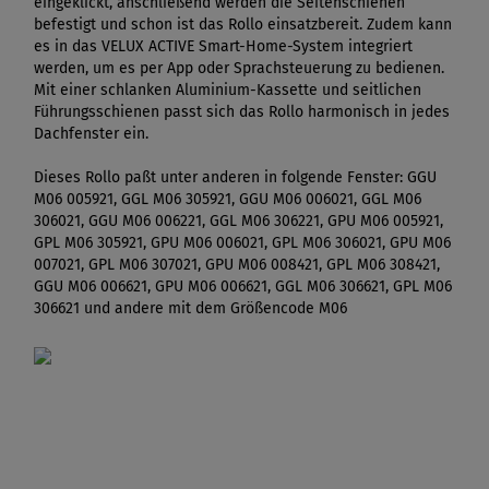
eingeklickt, anschließend werden die Seitenschienen
befestigt und schon ist das Rollo einsatzbereit. Zudem kann
es in das VELUX ACTIVE Smart-Home-System integriert
werden, um es per App oder Sprachsteuerung zu bedienen.
Mit einer schlanken Aluminium-Kassette und seitlichen
Führungsschienen passt sich das Rollo harmonisch in jedes
Dachfenster ein.
Dieses Rollo paßt unter anderen in folgende Fenster: GGU
M06 005921, GGL M06 305921, GGU M06 006021, GGL M06
306021, GGU M06 006221, GGL M06 306221, GPU M06 005921,
GPL M06 305921, GPU M06 006021, GPL M06 306021, GPU M06
007021, GPL M06 307021, GPU M06 008421, GPL M06 308421,
GGU M06 006621, GPU M06 006621, GGL M06 306621, GPL M06
306621 und andere mit dem Größencode M06