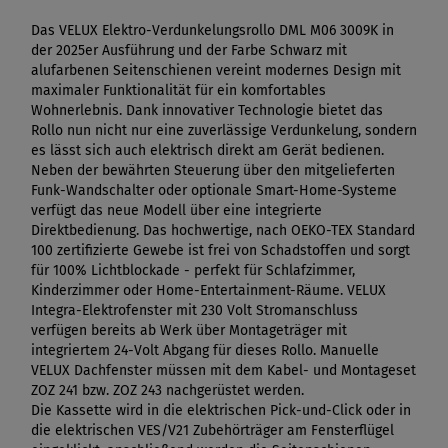
Das VELUX Elektro-Verdunkelungsrollo DML M06 3009K in
der 2025er Ausführung und der Farbe Schwarz mit
alufarbenen Seitenschienen vereint modernes Design mit
maximaler Funktionalität für ein komfortables
Wohnerlebnis. Dank innovativer Technologie bietet das
Rollo nun nicht nur eine zuverlässige Verdunkelung, sondern
es lässt sich auch elektrisch direkt am Gerät bedienen.
Neben der bewährten Steuerung über den mitgelieferten
Funk-Wandschalter oder optionale Smart-Home-Systeme
verfügt das neue Modell über eine integrierte
Direktbedienung. Das hochwertige, nach OEKO-TEX Standard
100 zertifizierte Gewebe ist frei von Schadstoffen und sorgt
für 100% Lichtblockade - perfekt für Schlafzimmer,
Kinderzimmer oder Home-Entertainment-Räume. VELUX
Integra-Elektrofenster mit 230 Volt Stromanschluss
verfügen bereits ab Werk über Montageträger mit
integriertem 24-Volt Abgang für dieses Rollo. Manuelle
VELUX Dachfenster müssen mit dem Kabel- und Montageset
ZOZ 241 bzw. ZOZ 243 nachgerüstet werden.
Die Kassette wird in die elektrischen Pick-und-Click oder in
die elektrischen VES/V21 Zubehörträger am Fensterflügel