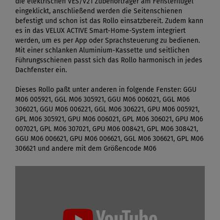
die elektrischen VES/V21 Zubehörträger am Fensterflügel
eingeklickt, anschließend werden die Seitenschienen
befestigt und schon ist das Rollo einsatzbereit. Zudem kann
es in das VELUX ACTIVE Smart-Home-System integriert
werden, um es per App oder Sprachsteuerung zu bedienen.
Mit einer schlanken Aluminium-Kassette und seitlichen
Führungsschienen passt sich das Rollo harmonisch in jedes
Dachfenster ein.
Dieses Rollo paßt unter anderen in folgende Fenster: GGU
M06 005921, GGL M06 305921, GGU M06 006021, GGL M06
306021, GGU M06 006221, GGL M06 306221, GPU M06 005921,
GPL M06 305921, GPU M06 006021, GPL M06 306021, GPU M06
007021, GPL M06 307021, GPU M06 008421, GPL M06 308421,
GGU M06 006621, GPU M06 006621, GGL M06 306621, GPL M06
306621 und andere mit dem Größencode M06