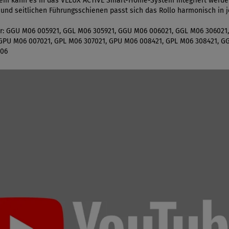
Zudem kann es in das VELUX ACTIVE Smart-Home-System integriert werd
und seitlichen Führungsschienen passt sich das Rollo harmonisch in j
ter: GGU M06 005921, GGL M06 305921, GGU M06 006021, GGL M06 306021
GPU M06 007021, GPL M06 307021, GPU M06 008421, GPL M06 308421, G
M06