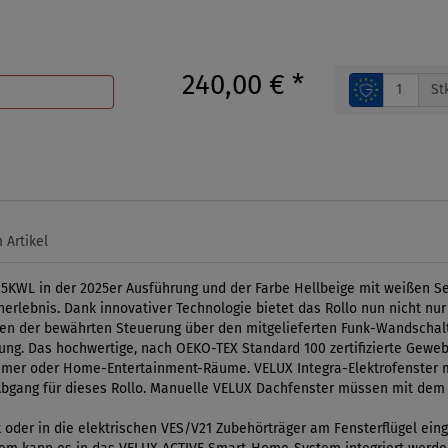
240,00 €
*
St
 Artikel
5KWL in der 2025er Ausführung und der Farbe Hellbeige mit weißen S
erlebnis. Dank innovativer Technologie bietet das Rollo nun nicht nur
eben der bewährten Steuerung über den mitgelieferten Funk-Wandscha
ung. Das hochwertige, nach OEKO-TEX Standard 100 zertifizierte Geweb
immer oder Home-Entertainment-Räume. VELUX Integra-Elektrofenster m
Abgang für dieses Rollo. Manuelle VELUX Dachfenster müssen mit dem
ck oder in die elektrischen VES/V21 Zubehörträger am Fensterflügel ei