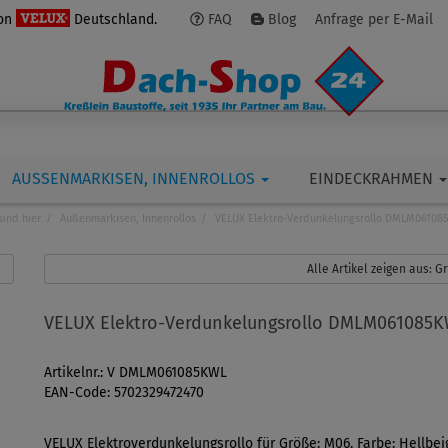
von
Deutschland.
FAQ
Blog
Anfrage per E-Mail
AUSSENMARKISEN, INNENROLLOS
EINDECKRAHMEN
sind hier
Außenmarkisen, Innenrollos
VELUX Elektro-Verdunkelungsrollo DMLM06108
Alle Artikel zeigen aus: 
VELUX Elektro-Verdunkelungsrollo DMLM061085
Artikelnr.: V DMLM061085KWL
EAN-Code: 5702329472470
VELUX Elektroverdunkelungsrollo für Größe: M06, Farbe: Hellbei