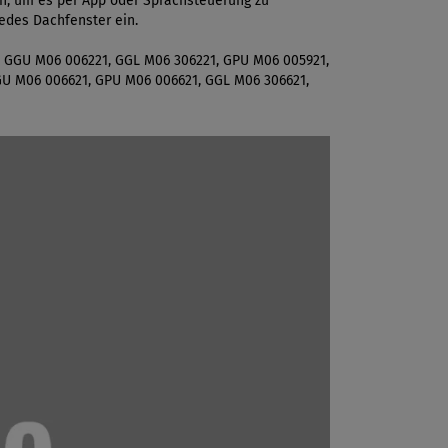
en, um es per App oder Sprachsteuerung zu
edes Dachfenster ein.
, GGU M06 006221, GGL M06 306221, GPU M06 005921,
GU M06 006621, GPU M06 006621, GGL M06 306621,