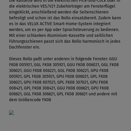
Die Kassette wird in die elektrischen Pick-und-Click oder in
die elektrischen VES/V21 Zubehörträger am Fensterflügel
eingeklickt, anschließend werden die Seitenschienen
befestigt und schon ist das Rollo einsatzbereit. Zudem kann
es in das VELUX ACTIVE Smart-Home-System integriert
werden, um es per App oder Sprachsteuerung zu bedienen.
Mit einer schlanken Aluminium-Kassette und seitlichen
Führungsschienen passt sich das Rollo harmonisch in jedes
Dachfenster ein.
Dieses Rollo paßt unter anderen in folgende Fenster: GGU
FK08 005921, GGL FK08 305921, GGU FK08 006021, GGL FK08
306021, GGU FK08 006221, GGL FK08 306221, GPU FK08
005921, GPL FK08 305921, GPU FK08 006021, GPL FK08
306021, GPU FK08 007021, GPL FK08 307021, GPU FK08
008421, GPL FK08 308421, GGU FK08 006621, GPU FK08
006621, GGL FK08 306621, GPL FK08 306621 und andere mit
dem Größencode FK08