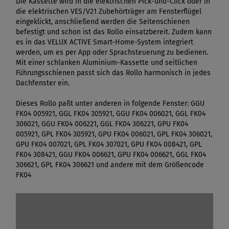
Die Kassette wird in die elektrischen Pick-und-Click oder in
die elektrischen VES/V21 Zubehörträger am Fensterflügel
eingeklickt, anschließend werden die Seitenschienen
befestigt und schon ist das Rollo einsatzbereit. Zudem kann
es in das VELUX ACTIVE Smart-Home-System integriert
werden, um es per App oder Sprachsteuerung zu bedienen.
Mit einer schlanken Aluminium-Kassette und seitlichen
Führungsschienen passt sich das Rollo harmonisch in jedes
Dachfenster ein.
Dieses Rollo paßt unter anderen in folgende Fenster: GGU
FK04 005921, GGL FK04 305921, GGU FK04 006021, GGL FK04
306021, GGU FK04 006221, GGL FK04 306221, GPU FK04
005921, GPL FK04 305921, GPU FK04 006021, GPL FK04 306021,
GPU FK04 007021, GPL FK04 307021, GPU FK04 008421, GPL
FK04 308421, GGU FK04 006621, GPU FK04 006621, GGL FK04
306621, GPL FK04 306621 und andere mit dem Größencode
FK04