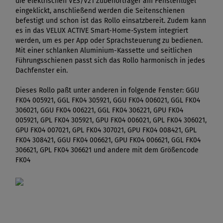
die elektrischen VES/V21 Zubehörträger am Fensterflügel
eingeklickt, anschließend werden die Seitenschienen
befestigt und schon ist das Rollo einsatzbereit. Zudem kann
es in das VELUX ACTIVE Smart-Home-System integriert
werden, um es per App oder Sprachsteuerung zu bedienen.
Mit einer schlanken Aluminium-Kassette und seitlichen
Führungsschienen passt sich das Rollo harmonisch in jedes
Dachfenster ein.
Dieses Rollo paßt unter anderen in folgende Fenster: GGU
FK04 005921, GGL FK04 305921, GGU FK04 006021, GGL FK04
306021, GGU FK04 006221, GGL FK04 306221, GPU FK04
005921, GPL FK04 305921, GPU FK04 006021, GPL FK04 306021,
GPU FK04 007021, GPL FK04 307021, GPU FK04 008421, GPL
FK04 308421, GGU FK04 006621, GPU FK04 006621, GGL FK04
306621, GPL FK04 306621 und andere mit dem Größencode
FK04