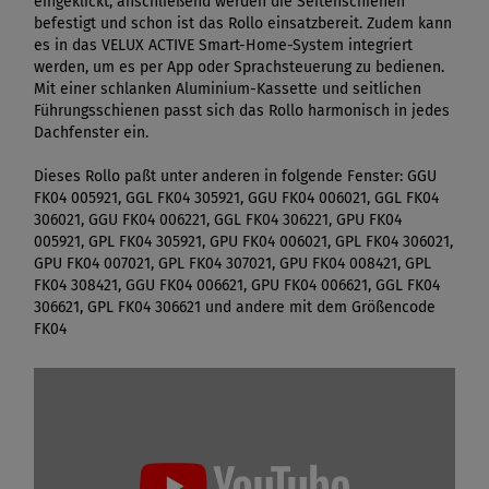
eingeklickt, anschließend werden die Seitenschienen
befestigt und schon ist das Rollo einsatzbereit. Zudem kann
es in das VELUX ACTIVE Smart-Home-System integriert
werden, um es per App oder Sprachsteuerung zu bedienen.
Mit einer schlanken Aluminium-Kassette und seitlichen
Führungsschienen passt sich das Rollo harmonisch in jedes
Dachfenster ein.
Dieses Rollo paßt unter anderen in folgende Fenster: GGU
FK04 005921, GGL FK04 305921, GGU FK04 006021, GGL FK04
306021, GGU FK04 006221, GGL FK04 306221, GPU FK04
005921, GPL FK04 305921, GPU FK04 006021, GPL FK04 306021,
GPU FK04 007021, GPL FK04 307021, GPU FK04 008421, GPL
FK04 308421, GGU FK04 006621, GPU FK04 006621, GGL FK04
306621, GPL FK04 306621 und andere mit dem Größencode
FK04