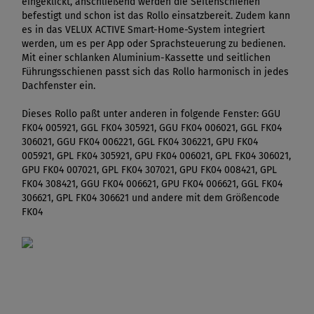
eingeklickt, anschließend werden die Seitenschienen
befestigt und schon ist das Rollo einsatzbereit. Zudem kann
es in das VELUX ACTIVE Smart-Home-System integriert
werden, um es per App oder Sprachsteuerung zu bedienen.
Mit einer schlanken Aluminium-Kassette und seitlichen
Führungsschienen passt sich das Rollo harmonisch in jedes
Dachfenster ein.
Dieses Rollo paßt unter anderen in folgende Fenster: GGU
FK04 005921, GGL FK04 305921, GGU FK04 006021, GGL FK04
306021, GGU FK04 006221, GGL FK04 306221, GPU FK04
005921, GPL FK04 305921, GPU FK04 006021, GPL FK04 306021,
GPU FK04 007021, GPL FK04 307021, GPU FK04 008421, GPL
FK04 308421, GGU FK04 006621, GPU FK04 006621, GGL FK04
306621, GPL FK04 306621 und andere mit dem Größencode
FK04