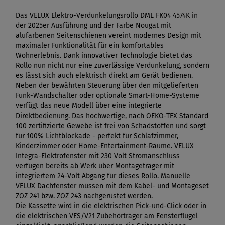
Das VELUX Elektro-Verdunkelungsrollo DML FK04 4574K in
der 2025er Ausführung und der Farbe Nougat mit
alufarbenen Seitenschienen vereint modernes Design mit
maximaler Funktionalität für ein komfortables
Wohnerlebnis. Dank innovativer Technologie bietet das
Rollo nun nicht nur eine zuverlässige Verdunkelung, sondern
es lässt sich auch elektrisch direkt am Gerät bedienen.
Neben der bewährten Steuerung über den mitgelieferten
Funk-Wandschalter oder optionale Smart-Home-Systeme
verfügt das neue Modell über eine integrierte
Direktbedienung. Das hochwertige, nach OEKO-TEX Standard
100 zertifizierte Gewebe ist frei von Schadstoffen und sorgt
für 100% Lichtblockade - perfekt für Schlafzimmer,
Kinderzimmer oder Home-Entertainment-Räume. VELUX
Integra-Elektrofenster mit 230 Volt Stromanschluss
verfügen bereits ab Werk über Montageträger mit
integriertem 24-Volt Abgang für dieses Rollo. Manuelle
VELUX Dachfenster müssen mit dem Kabel- und Montageset
ZOZ 241 bzw. ZOZ 243 nachgerüstet werden.
Die Kassette wird in die elektrischen Pick-und-Click oder in
die elektrischen VES/V21 Zubehörträger am Fensterflügel