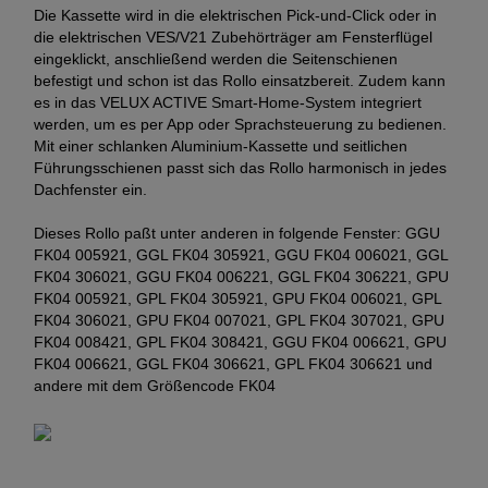
Die Kassette wird in die elektrischen Pick-und-Click oder in
die elektrischen VES/V21 Zubehörträger am Fensterflügel
eingeklickt, anschließend werden die Seitenschienen
befestigt und schon ist das Rollo einsatzbereit. Zudem kann
es in das VELUX ACTIVE Smart-Home-System integriert
werden, um es per App oder Sprachsteuerung zu bedienen.
Mit einer schlanken Aluminium-Kassette und seitlichen
Führungsschienen passt sich das Rollo harmonisch in jedes
Dachfenster ein.
Dieses Rollo paßt unter anderen in folgende Fenster: GGU
FK04 005921, GGL FK04 305921, GGU FK04 006021, GGL
FK04 306021, GGU FK04 006221, GGL FK04 306221, GPU
FK04 005921, GPL FK04 305921, GPU FK04 006021, GPL
FK04 306021, GPU FK04 007021, GPL FK04 307021, GPU
FK04 008421, GPL FK04 308421, GGU FK04 006621, GPU
FK04 006621, GGL FK04 306621, GPL FK04 306621 und
andere mit dem Größencode FK04