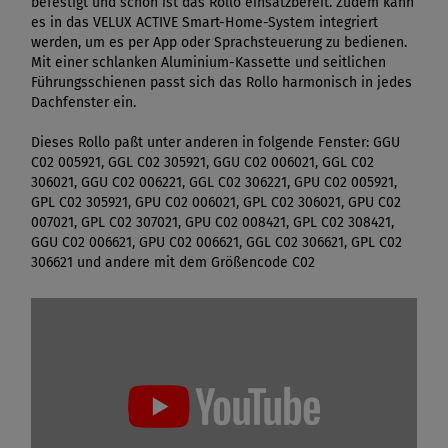
befestigt und schon ist das Rollo einsatzbereit. Zudem kann
es in das VELUX ACTIVE Smart-Home-System integriert
werden, um es per App oder Sprachsteuerung zu bedienen.
Mit einer schlanken Aluminium-Kassette und seitlichen
Führungsschienen passt sich das Rollo harmonisch in jedes
Dachfenster ein.
Dieses Rollo paßt unter anderen in folgende Fenster: GGU
C02 005921, GGL C02 305921, GGU C02 006021, GGL C02
306021, GGU C02 006221, GGL C02 306221, GPU C02 005921,
GPL C02 305921, GPU C02 006021, GPL C02 306021, GPU C02
007021, GPL C02 307021, GPU C02 008421, GPL C02 308421,
GGU C02 006621, GPU C02 006621, GGL C02 306621, GPL C02
306621 und andere mit dem Größencode C02