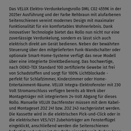
Das VELUX Elektro-Verdunkelungsrollo DML C02 4559K in der
2025er Ausführung und der Farbe Rehbraun mit alufarbenen
Seitenschienen vereint modernes Design mit maximaler
Funktionalität für ein komfortables Wohnerlebnis. Dank
innovativer Technologie bietet das Rollo nun nicht nur eine
zuverlässige Verdunkelung, sondern es lässt sich auch
elektrisch direkt am Gerät bedienen. Neben der bewährten
Steuerung über den mitgelieferten Funk-Wandschalter oder
optionale Smart-Home-Systeme verfügt das neue Modell
über eine integrierte Direktbedienung. Das hochwertige,
nach OEKO-TEX Standard 100 zertifizierte Gewebe ist frei
von Schadstoffen und sorgt für 100% Lichtblockade -
perfekt für Schlafzimmer, Kinderzimmer oder Home-
Entertainment-Räume. VELUX Integra-Elektrofenster mit 230
Volt Stromanschluss verfügen bereits ab Werk über
Montageträger mit integriertem 24-Volt Abgang für dieses
Rollo. Manuelle VELUX Dachfenster müssen mit dem Kabel-
und Montageset ZOZ 241 bzw. ZOZ 243 nachgerüstet werden.
Die Kassette wird in die elektrischen Pick-und-Click oder in
die elektrischen VES/V21 Zubehörträger am Fensterflügel
eingeklickt, anschließend werden die Seitenschienen