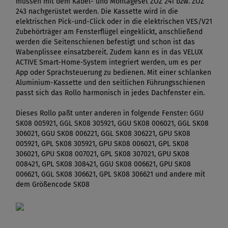
müssen mit dem Kabel- und Montageset ZOZ 241 bzw. ZOZ
243 nachgerüstet werden. Die Kassette wird in die
elektrischen Pick-und-Click oder in die elektrischen VES/V21
Zubehörträger am Fensterflügel eingeklickt, anschließend
werden die Seitenschienen befestigt und schon ist das
Wabenplissee einsatzbereit. Zudem kann es in das VELUX
ACTIVE Smart-Home-System integriert werden, um es per
App oder Sprachsteuerung zu bedienen. Mit einer schlanken
Aluminium-Kassette und den seitlichen Führungsschienen
passt sich das Rollo harmonisch in jedes Dachfenster ein.
Dieses Rollo paßt unter anderen in folgende Fenster: GGU
SK08 005921, GGL SK08 305921, GGU SK08 006021, GGL SK08
306021, GGU SK08 006221, GGL SK08 306221, GPU SK08
005921, GPL SK08 305921, GPU SK08 006021, GPL SK08
306021, GPU SK08 007021, GPL SK08 307021, GPU SK08
008421, GPL SK08 308421, GGU SK08 006621, GPU SK08
006621, GGL SK08 306621, GPL SK08 306621 und andere mit
dem Größencode SK08