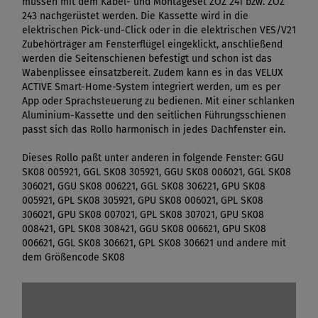
müssen mit dem Kabel- und Montageset ZOZ 241 bzw. ZOZ
243 nachgerüstet werden. Die Kassette wird in die
elektrischen Pick-und-Click oder in die elektrischen VES/V21
Zubehörträger am Fensterflügel eingeklickt, anschließend
werden die Seitenschienen befestigt und schon ist das
Wabenplissee einsatzbereit. Zudem kann es in das VELUX
ACTIVE Smart-Home-System integriert werden, um es per
App oder Sprachsteuerung zu bedienen. Mit einer schlanken
Aluminium-Kassette und den seitlichen Führungsschienen
passt sich das Rollo harmonisch in jedes Dachfenster ein.
Dieses Rollo paßt unter anderen in folgende Fenster: GGU
SK08 005921, GGL SK08 305921, GGU SK08 006021, GGL SK08
306021, GGU SK08 006221, GGL SK08 306221, GPU SK08
005921, GPL SK08 305921, GPU SK08 006021, GPL SK08
306021, GPU SK08 007021, GPL SK08 307021, GPU SK08
008421, GPL SK08 308421, GGU SK08 006621, GPU SK08
006621, GGL SK08 306621, GPL SK08 306621 und andere mit
dem Größencode SK08