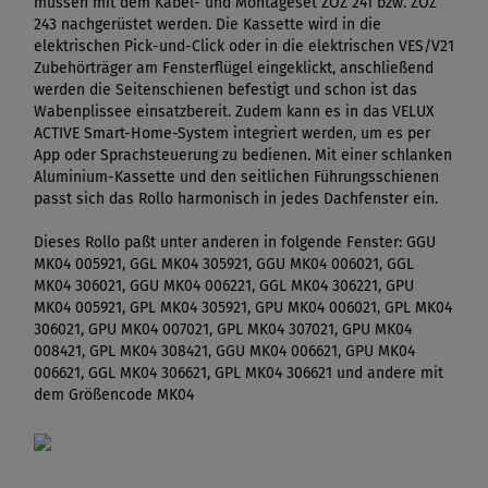
müssen mit dem Kabel- und Montageset ZOZ 241 bzw. ZOZ
243 nachgerüstet werden. Die Kassette wird in die
elektrischen Pick-und-Click oder in die elektrischen VES/V21
Zubehörträger am Fensterflügel eingeklickt, anschließend
werden die Seitenschienen befestigt und schon ist das
Wabenplissee einsatzbereit. Zudem kann es in das VELUX
ACTIVE Smart-Home-System integriert werden, um es per
App oder Sprachsteuerung zu bedienen. Mit einer schlanken
Aluminium-Kassette und den seitlichen Führungsschienen
passt sich das Rollo harmonisch in jedes Dachfenster ein.
Dieses Rollo paßt unter anderen in folgende Fenster: GGU
MK04 005921, GGL MK04 305921, GGU MK04 006021, GGL
MK04 306021, GGU MK04 006221, GGL MK04 306221, GPU
MK04 005921, GPL MK04 305921, GPU MK04 006021, GPL MK04
306021, GPU MK04 007021, GPL MK04 307021, GPU MK04
008421, GPL MK04 308421, GGU MK04 006621, GPU MK04
006621, GGL MK04 306621, GPL MK04 306621 und andere mit
dem Größencode MK04