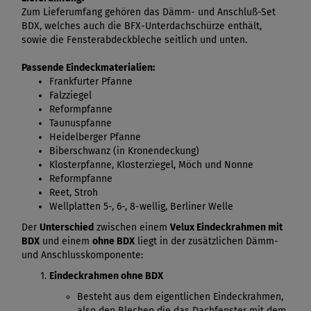
Zum Lieferumfang gehören das Dämm- und Anschluß-Set
BDX, welches auch die BFX-Unterdachschürze enthält,
sowie die Fensterabdeckbleche seitlich und unten.
Passende Eindeckmaterialien:
Frankfurter Pfanne
Falzziegel
Reformpfanne
Taunuspfanne
Heidelberger Pfanne
Biberschwanz (in Kronendeckung)
Klosterpfanne, Klosterziegel, Möch und Nonne
Reformpfanne
Reet, Stroh
Wellplatten 5-, 6-, 8-wellig, Berliner Welle
Der
Unterschied
zwischen einem
Velux Eindeckrahmen mit
BDX
und einem
ohne BDX
liegt in der zusätzlichen Dämm-
und Anschlusskomponente:
Eindeckrahmen ohne BDX
Besteht aus dem eigentlichen Eindeckrahmen,
also den Blechen die das Dachfenster mit dem