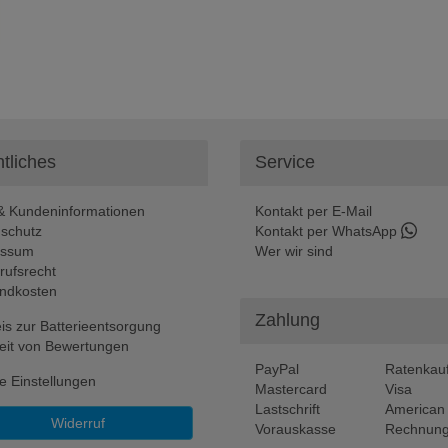
tliches
Service
 Kundeninformationen
Kontakt per E-Mail
schutz
Kontakt per WhatsApp
essum
Wer wir sind
rufsrecht
ndkosten
Zahlung
is zur Batterieentsorgung
eit von Bewertungen
PayPal
Ratenkau
e Einstellungen
Mastercard
Visa
Lastschrift
American
Widerruf
Vorauskasse
Rechnung