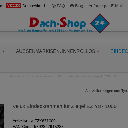
von
Deutschland.
FAQ
Blog
Anfrage per E-Mail
N
AUSSENMARKISEN, INNENROLLOS
EINDE
Sie sind hier
Eindeckrahmen
Velux Eindeckrahmen für Ziegel EZ Y87 1000
Alle Artikel zeigen aus: Typ 
Velux Eindeckrahmen für Ziegel EZ Y87 1000
Artikelnr.: V EZY871000
EAN-Code: 5702327915238