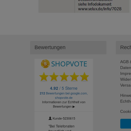
Bewertungen
Rech
AGB &
Daten
Impr
Wider
Versa
Hinwe
Echth
Cooki