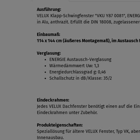
Ausführung:
VELUX Klapp-Schwingfenster "VKU Y87 0081", ENERGI
in Alu, anthrazit. Erfüllt die DIN 18008, zugelasse
Einbaumaß:
114 x 144 cm (äußeres Montagemaß), im Austausch 
Verglasung:
ENERGIE Austausch-Verglasung
Wärmedämmwert Uw: 1,3
Energiedurchlassgrad g: 0,46
Schallschutz in dB/Klasse: 35/2
Eindeckrahmen:
Jedes VELUX Dachfenster benötigt einen auf die E
Eindeckrahmen unter Zubehör.
Produkteigenschaften:
Speziallösung für ältere VELUX Fenster, Typ VK, ab
Innenausbau.