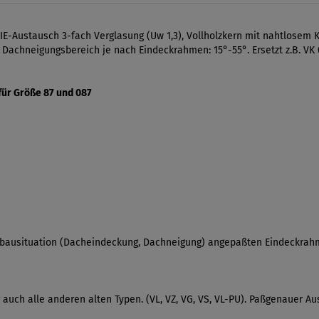
E-Austausch 3-fach Verglasung (Uw 1,3), Vollholzkern mit nahtlosem K
ner Dachneigungsbereich je nach Eindeckrahmen: 15°-55°. Ersetzt z.B. VK
für Größe 87 und 087
inbausituation (Dacheindeckung, Dachneigung) angepaßten Eindeckrahm
er auch alle anderen alten Typen. (VL, VZ, VG, VS, VL-PU). Paßgenauer