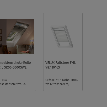
Insektenschutz-Rollo
VELUX Faltstore FHL
ZIL SK06 0000SWL
Y87 1016S
VELUX
Grösse: Y87, Farbe: 1016S
Insektenschutzrollo.
Weiß transparent,
Breite 116,5 cm, Länge bis
Schienen: Silber ...
200 cm. Die Länge ist
durch das Kürzen der ...