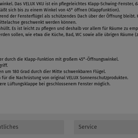
inkel. Das VELUX VKU ist ein pflegeleichtes Klapp-Schwing-Fenster, 
läßt sich bis zu einem Winkel von 45° öffnen (Klappfunktion).
ährend der Fensterflügel als schützendes Dach über der Öffnung bleibt.
Mittelachse geschwenkt werden können.
üllt. Es ist leicht zu pflegen und deshalb vor allem für Räume zu emp
rden sollen, wie etwa die Küche, Bad, WC sowie alle übrigen Räume (z.
er durch die Klapp-Funktion mit großem 45°-Öffnungswinkel.
iff.
n um 180 Grad durch dier Mitte schwenkbaren Flügel.
 für die Nachrüstung von original VELUX Sonnenschutzprodukten.
bere Lüftungsklappe bei geschlossenem Fenster möglich.
tliches
Service