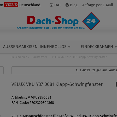
von
Deutschland.
FAQ
Blog
Anfrage per E-Mail
AUSSENMARKISEN, INNENROLLOS
EINDECKRAHMEN
Sie sind hier
Dachfenster
VELUX VKU Y87 0081 Klapp-Schwingfenster
Alle Artikel zeigen aus: Aus
VELUX VKU Y87 0081 Klapp-Schwingfenster
Artikelnr.: V VKUY870081
EAN-Code: 5702329304368
VELUX Austauschfenster für Größe 87 und 087. Klapp-Schwingfe