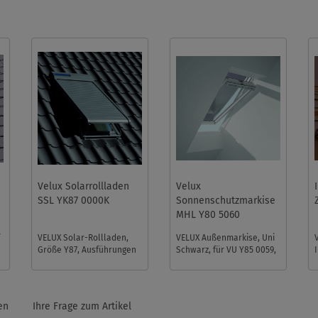
Velux Solarrollladen
Velux
SSL YK87 0000K
Sonnenschutzmarkise
MHL Y80 5060
f
VELUX Solar-Rollladen,
VELUX Außenmarkise, Uni
Größe Y87, Ausführungen
Schwarz, für VU Y85 0059,
0000K. Die neue
VKU Y87 0059, VU Y89
Ausführung 0000K hat
0059, VKU Y85 0059, VU
einen leicht ...
Y87 ...
en
Ihre Frage zum Artikel