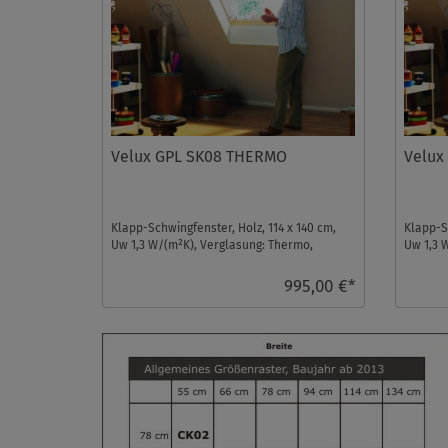
Velux GPL SK08 THERMO
Velux
Klapp-Schwingfenster, Holz, 114 x 140 cm,
Klapp-Sc
Uw 1,3 W/(m²K), Verglasung: Thermo,
Uw 1,3 
Dachfenster ...
Dachfens
995,00 €*