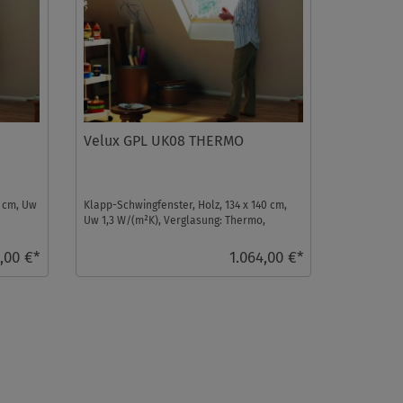
Velux GPL UK08 THERMO
8 cm, Uw
Klapp-Schwingfenster, Holz, 134 x 140 cm,
Uw 1,3 W/(m²K), Verglasung: Thermo,
Dachfenster ...
,00 €*
1.064,00 €*