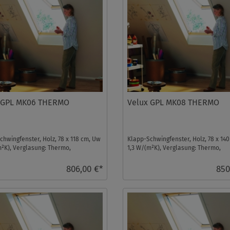
 GPL MK06 THERMO
Velux GPL MK08 THERMO
chwingfenster, Holz, 78 x 118 cm, Uw
Klapp-Schwingfenster, Holz, 78 x 14
m²K), Verglasung: Thermo,
1,3 W/(m²K), Verglasung: Thermo,
ter ...
Dachfenster ...
806,00 €*
850