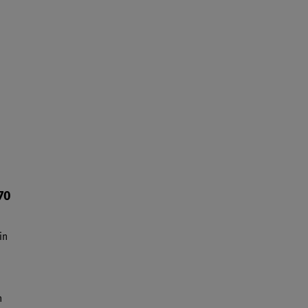
70
in
n