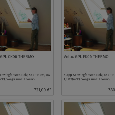
 GPL CK06 THERMO
Velux GPL FK06 THERMO
chwingfenster, Holz, 55 x 118 cm, Uw
Klapp-Schwingfenster, Holz, 66 x 11
m²K), Verglasung: Thermo,
1,3 W/(m²K), Verglasung: Thermo,
ter ...
Dachfenster ...
721,00 €*
780