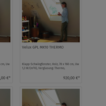
Velux GPL MK10 THERMO
0 cm, Uw
Klapp-Schwingfenster, Holz, 78 x 160 cm, Uw
1,3 W/(m²K), Verglasung: Thermo,
Dachfenster ...
,00 €*
920,00 €*