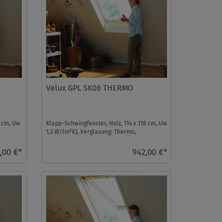
Velux GPL SK06 THERMO
0 cm, Uw
Klapp-Schwingfenster, Holz, 114 x 118 cm, Uw
1,3 W/(m²K), Verglasung: Thermo,
Dachfenster ...
,00 €*
942,00 €*