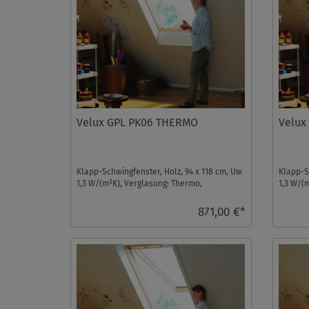
Velux GPL PK06 THERMO
Velux
Klapp-Schwingfenster, Holz, 94 x 118 cm, Uw
Klapp-S
1,3 W/(m²K), Verglasung: Thermo,
1,3 W/(
Dachfenster ...
Dachfens
871,00 €*