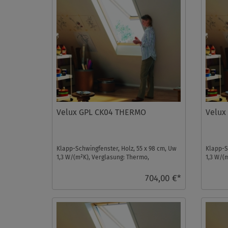
Velux GPL CK04 THERMO
Velux
Klapp-Schwingfenster, Holz, 55 x 98 cm, Uw
Klapp-S
1,3 W/(m²K), Verglasung: Thermo,
1,3 W/(
Dachfenster ...
Dachfens
704,00 €*