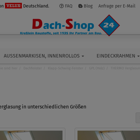
von
Deutschland.
FAQ
Blog
Anfrage per E-Mail
AUSSENMARKISEN, INNENROLLOS
EINDECKRAHMEN
ie sind hier
Dachfenster
Klapp-Schwing-Fenster
GPL (Holz)
THERMO Verglasun
rglasung in unterschiedlichen Größen