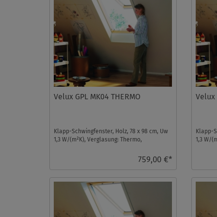
Velux GPL MK04 THERMO
Velux
Klapp-Schwingfenster, Holz, 78 x 98 cm, Uw
Klapp-S
1,3 W/(m²K), Verglasung: Thermo,
1,3 W/(
Dachfenster ...
Dachfens
759,00 €*