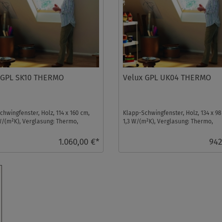
 GPL SK10 THERMO
Velux GPL UK04 THERMO
hwingfenster, Holz, 114 x 160 cm,
Klapp-Schwingfenster, Holz, 134 x 9
W/(m²K), Verglasung: Thermo,
1,3 W/(m²K), Verglasung: Thermo,
ter ...
Dachfenster ...
1.060,00 €*
942