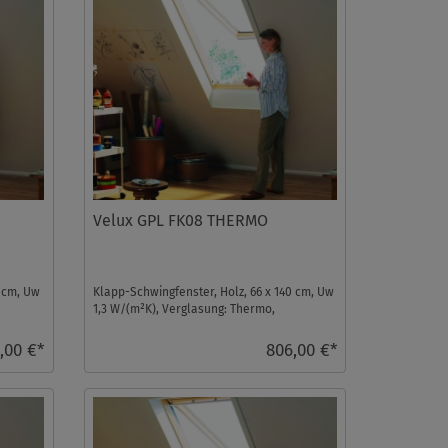
Velux GPL FK08 THERMO
8 cm, Uw
Klapp-Schwingfenster, Holz, 66 x 140 cm, Uw
1,3 W/(m²K), Verglasung: Thermo,
Dachfenster ...
,00 €*
806,00 €*