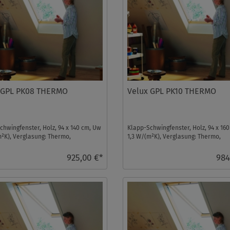
 GPL PK08 THERMO
Velux GPL PK10 THERMO
chwingfenster, Holz, 94 x 140 cm, Uw
Klapp-Schwingfenster, Holz, 94 x 16
m²K), Verglasung: Thermo,
1,3 W/(m²K), Verglasung: Thermo,
ter ...
Dachfenster ...
925,00 €*
984