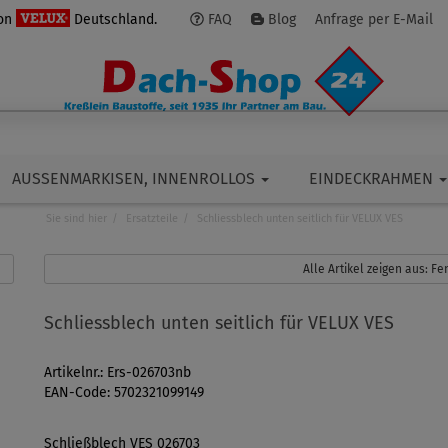
von
Deutschland.
FAQ
Blog
Anfrage per E-Mail
AUSSENMARKISEN, INNENROLLOS
EINDECKRAHMEN
Sie sind hier
Ersatzteile
Schliessblech unten seitlich für VELUX VES
Alle Artikel zeigen aus: Fe
Schliessblech unten seitlich für VELUX VES
Artikelnr.: Ers-026703nb
EAN-Code: 5702321099149
Schließblech VES 026703