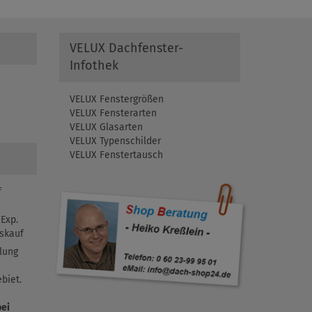
VELUX Dachfenster-
Infothek
VELUX Fenstergrößen
VELUX Fensterarten
VELUX Glasarten
VELUX Typenschilder
VELUX Fenstertausch
f
Exp.
skauf
lung
biet.
bei