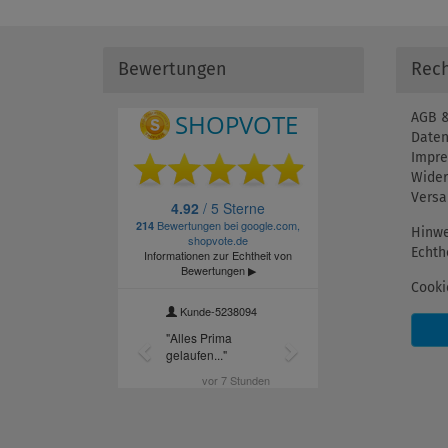
Bewertungen
Rech
AGB &
Daten
Impr
Wider
Versa
Hinwe
Echth
Cooki