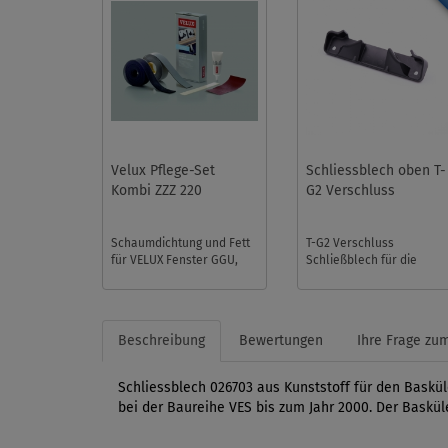
Velux Pflege-Set
Schliessblech oben T-
Kombi ZZZ 220
G2 Verschluss
Schaumdichtung und Fett
T-G2 Verschluss
für VELUX Fenster GGU,
Schließblech für die
GPU, GHU, GGL, GHL, GPL
VELUX Baureihen VES und
bis 2012 sowie VU und VKU
V21. Die Verriegelung
bi ...
ersetzt auch di ...
Beschreibung
Bewertungen
Ihre Frage zum
Schliessblech 026703 aus Kunststoff für den Bask
bei der Baureihe VES bis zum Jahr 2000. Der Baskül