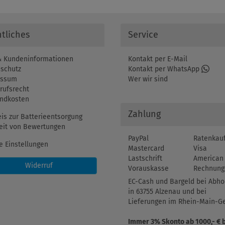
tliches
Service
 Kundeninformationen
Kontakt per E-Mail
schutz
Kontakt per WhatsApp
essum
Wer wir sind
rufsrecht
ndkosten
Zahlung
is zur Batterieentsorgung
eit von Bewertungen
PayPal
Ratenkau
e Einstellungen
Mastercard
Visa
Lastschrift
American 
Widerruf
Vorauskasse
Rechnung
EC-Cash und Bargeld bei Abho
in 63755 Alzenau und bei
Lieferungen im Rhein-Main-Ge
Immer 3% Skonto ab 1000,- € 