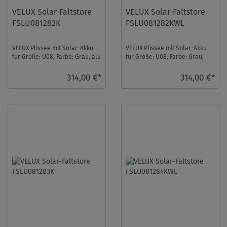
VELUX Solar-Faltstore
VELUX Solar-Faltstore
FSLU081282K
FSLU081282KWL
VELUX Plissee mit Solar-Akku
VELUX Plissee mit Solar-Akku
für Größe: U08, Farbe: Grau, alu
für Größe: U08, Farbe: Grau,
Schiene, semitransparent, io-
weiße Schiene,
homeco ...
semitransparent, io-hom ...
314,00 €*
314,00 €*