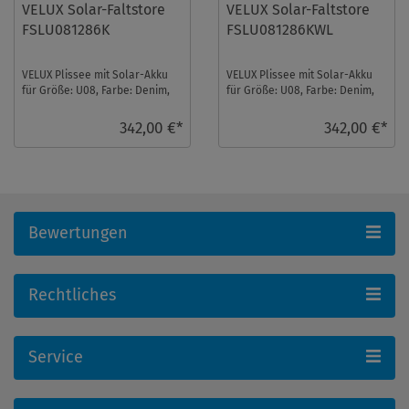
VELUX Solar-Faltstore
VELUX Solar-Faltstore
FSLU081286K
FSLU081286KWL
VELUX Plissee mit Solar-Akku
VELUX Plissee mit Solar-Akku
für Größe: U08, Farbe: Denim,
für Größe: U08, Farbe: Denim,
alu Schiene, blickdicht, io-
weiße Schiene, blickdicht, io-
homecontro ...
homecon ...
342,00 €*
342,00 €*
Bewertungen
Rechtliches
Service