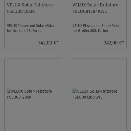
VELUX Solar-Faltstore
VELUX Solar-Faltstore
FSLU081283K
FSLU081284KWL
VELUX Plissee mit Solar-Akku
VELUX Plissee mit Solar-Akku
für Größe: U08, Farbe:
für Größe: U08, Farbe:
Champagner, alu Schiene,
Silbergrau, weiße Schiene,
transparent, io-home ...
transparent, io-h ...
342,00 €*
342,00 €*