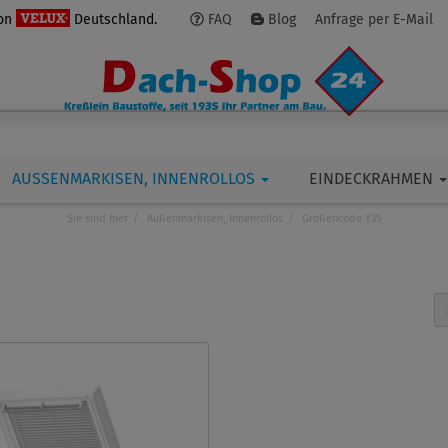
von
Deutschland.
FAQ
Blog
Anfrage per E-Mail
AUSSENMARKISEN, INNENROLLOS
EINDECKRAHMEN
Sie sind hier
Außenmarkisen, Innenrollos
Größencode Y35