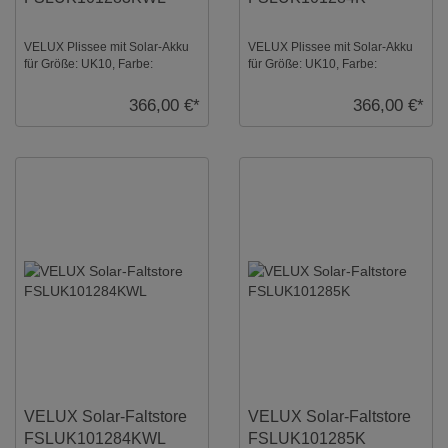
VELUX Plissee mit Solar-Akku
VELUX Plissee mit Solar-Akku
für Größe: UK10, Farbe:
für Größe: UK10, Farbe:
Champagner, weiße Schiene,
Silbergrau, alu Schiene,
transparent, io- ...
transparent, io-hom ...
366,00 €*
366,00 €*
VELUX Solar-Faltstore
VELUX Solar-Faltstore
FSLUK101284KWL
FSLUK101285K