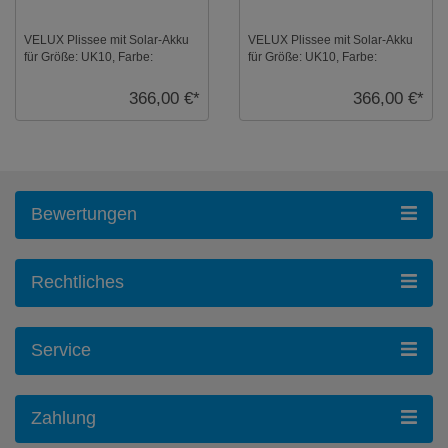
VELUX Plissee mit Solar-Akku
VELUX Plissee mit Solar-Akku
für Größe: UK10, Farbe:
für Größe: UK10, Farbe:
Silbergrau, weiße Schiene,
Himmelblau, alu Schiene,
transparent, io- ...
transparent, io-hom ...
366,00 €*
366,00 €*
Bewertungen
Rechtliches
Service
Zahlung