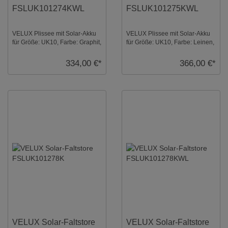
FSLUK101274KWL
FSLUK101275KWL
VELUX Plissee mit Solar-Akku
VELUX Plissee mit Solar-Akku
für Größe: UK10, Farbe: Graphit,
für Größe: UK10, Farbe: Leinen,
weiße Schiene, blickdicht, io-
weiße Schiene, blickdicht, io-
home ...
homec ...
334,00 €*
366,00 €*
VELUX Solar-Faltstore
VELUX Solar-Faltstore