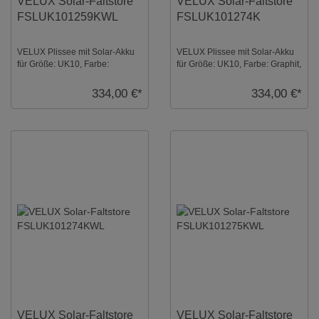
VELUX Solar-Faltstore
VELUX Solar-Faltstore
FSLUK101259KWL
FSLUK101274K
VELUX Plissee mit Solar-Akku
VELUX Plissee mit Solar-Akku
für Größe: UK10, Farbe:
für Größe: UK10, Farbe: Graphit,
Hellbeige, weiße Schiene,
alu Schiene, blickdicht, io-
semitransparent, ...
homecon ...
334,00 €*
334,00 €*
VELUX Solar-Faltstore
VELUX Solar-Faltstore