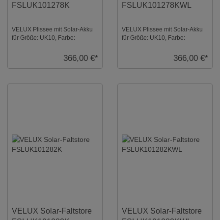
FSLUK101278K
FSLUK101278KWL
VELUX Plissee mit Solar-Akku
VELUX Plissee mit Solar-Akku
für Größe: UK10, Farbe:
für Größe: UK10, Farbe:
Cremebeige, alu Schiene,
Cremebeige, weiße Schiene,
blickdicht, io-home ...
blickdicht, io-h ...
366,00 €*
366,00 €*
VELUX Solar-Faltstore
VELUX Solar-Faltstore