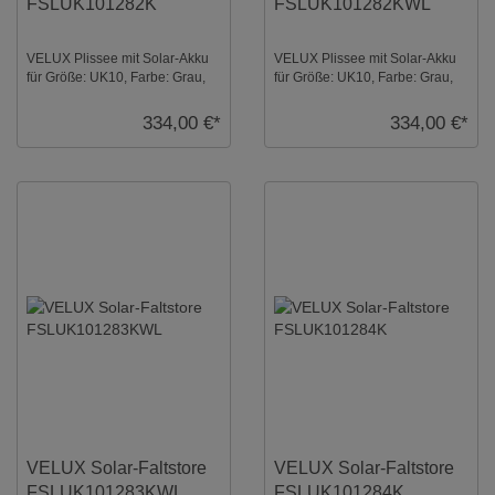
FSLUK101282K
FSLUK101282KWL
VELUX Plissee mit Solar-Akku
VELUX Plissee mit Solar-Akku
für Größe: UK10, Farbe: Grau,
für Größe: UK10, Farbe: Grau,
alu Schiene, semitransparent,
weiße Schiene,
io-homec ...
semitransparent, io-ho ...
334,00 €*
334,00 €*
VELUX Solar-Faltstore
VELUX Solar-Faltstore
FSLUK101283KWL
FSLUK101284K