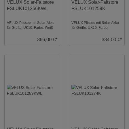
VELUX Solar-Faltstore
VELUX Solar-Faltstore
FSLUK101256KWL
FSLUK101259K
VELUX Plissee mit Solar-Akku
VELUX Plissee mit Solar-Akku
für Größe: UK10, Farbe: Weiß
für Größe: UK10, Farbe:
gemustert, weiße Schiene,
Hellbeige, alu Schiene,
semitranspa ...
semitransparent, io- ...
366,00 €*
334,00 €*