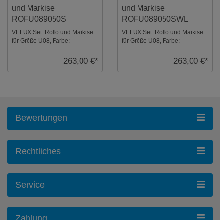
und Markise
und Markise
ROFU089050S
ROFU089050SWL
VELUX Set: Rollo und Markise
VELUX Set: Rollo und Markise
für Größe U08, Farbe:
für Größe U08, Farbe:
Dunkelblau, alu Schienen.
Dunkelblau, weiße Schienen.
Sicht- und Hitzeschu ...
Sicht- und Hitzes ...
263,00 €*
263,00 €*
Bewertungen
Rechtliches
Service
Zahlung