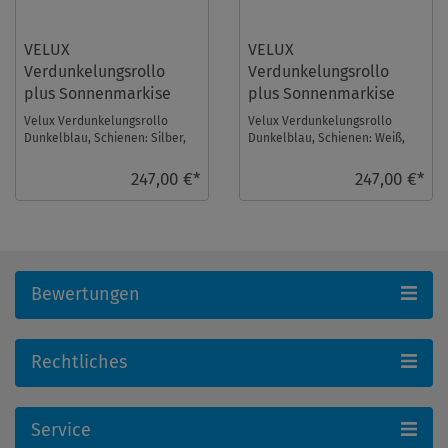
VELUX
VELUX
Verdunkelungsrollo
Verdunkelungsrollo
plus Sonnenmarkise
plus Sonnenmarkise
DOP SK08 1100S
DOP SK08 1100SWL
Velux Verdunkelungsrollo
Velux Verdunkelungsrollo
Dunkelblau, Schienen: Silber,
Dunkelblau, Schienen: Weiß,
mit einer Sonnenmarkise im
mit einer Sonnenmarkise im
Set. Fenstergröß ...
Set. Fenstergröße ...
247,00 €*
247,00 €*
Bewertungen
Rechtliches
Service