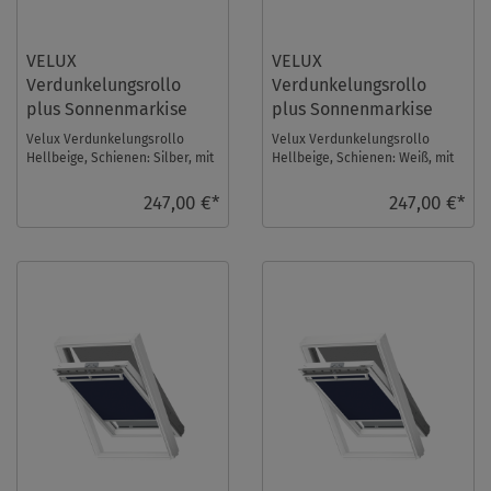
VELUX
VELUX
Verdunkelungsrollo
Verdunkelungsrollo
plus Sonnenmarkise
plus Sonnenmarkise
DOP SK08 1085S
DOP SK08 1085SWL
Velux Verdunkelungsrollo
Velux Verdunkelungsrollo
Hellbeige, Schienen: Silber, mit
Hellbeige, Schienen: Weiß, mit
einer Sonnenmarkise im Set.
einer Sonnenmarkise im Set.
Fenstergröße ...
Fenstergröße: ...
247,00 €*
247,00 €*