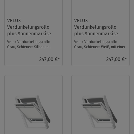
VELUX
VELUX
Verdunkelungsrollo
Verdunkelungsrollo
plus Sonnenmarkise
plus Sonnenmarkise
DOP SK08 0705S
DOP SK08 0705SWL
Velux Verdunkelungsrollo
Velux Verdunkelungsrollo
Grau, Schienen: Silber, mit
Grau, Schienen: Weiß, mit einer
einer Sonnenmarkise im Set.
Sonnenmarkise im Set.
Fenstergröße: SK0 ...
Fenstergröße: SK08 ...
247,00 €*
247,00 €*