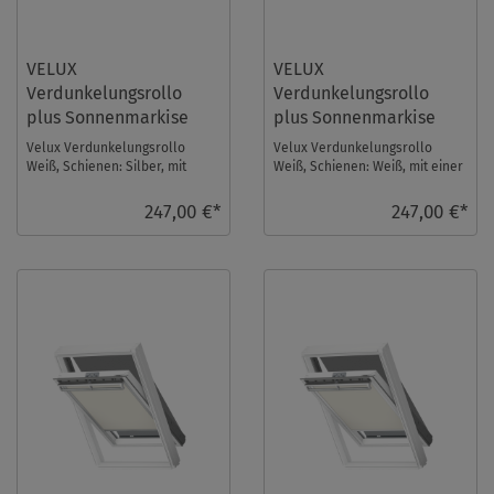
VELUX
VELUX
Verdunkelungsrollo
Verdunkelungsrollo
plus Sonnenmarkise
plus Sonnenmarkise
DOP SK08 1025S
DOP SK08 1025SWL
Velux Verdunkelungsrollo
Velux Verdunkelungsrollo
Weiß, Schienen: Silber, mit
Weiß, Schienen: Weiß, mit einer
einer Sonnenmarkise im Set.
Sonnenmarkise im Set.
Fenstergröße: SK ...
Fenstergröße: SK0 ...
247,00 €*
247,00 €*