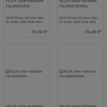
VELUX Solar-Faltstore
VELUX Solar-Faltstore
FSLSK061281K
FSLSK061281KWL
VELUX Plissee mit Solar-Akku
VELUX Plissee mit Solar-Akku
für Größe: SK06, Farbe: Mint,
für Größe: SK06, Farbe: Mint,
alu Schiene, blickdicht, io-
weiße Schiene, blickdicht, io-
homecontro ...
homecon ...
314,00 €*
314,00 €*
VELUX Solar-Faltstore
VELUX Solar-Faltstore