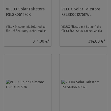
VELUX Solar-Faltstore
VELUX Solar-Faltstore
FSLSK061276K
FSLSK061276KWL
VELUX Plissee mit Solar-Akku
VELUX Plissee mit Solar-Akku
für Größe: SK06, Farbe: Mokka
für Größe: SK06, Farbe: Mokka
gepunktet, alu Schiene,
gepunktet, weiße Schiene,
semitransparen ...
semitranspa ...
314,00 €*
314,00 €*