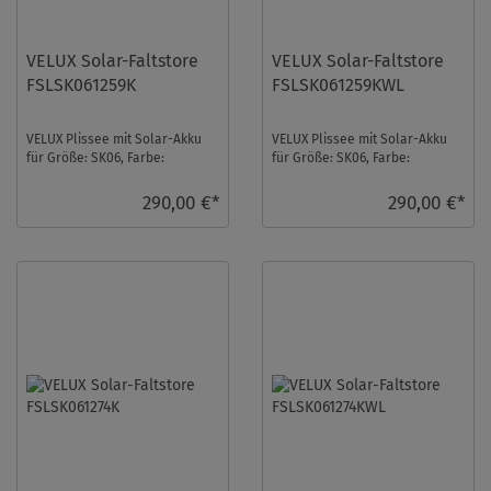
VELUX Solar-Faltstore
VELUX Solar-Faltstore
FSLSK061259K
FSLSK061259KWL
VELUX Plissee mit Solar-Akku
VELUX Plissee mit Solar-Akku
für Größe: SK06, Farbe:
für Größe: SK06, Farbe:
Hellbeige, alu Schiene,
Hellbeige, weiße Schiene,
semitransparent, io- ...
semitransparent, ...
290,00 €*
290,00 €*