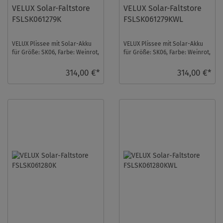
VELUX Solar-Faltstore
VELUX Solar-Faltstore
FSLSK061279K
FSLSK061279KWL
VELUX Plissee mit Solar-Akku
VELUX Plissee mit Solar-Akku
für Größe: SK06, Farbe: Weinrot,
für Größe: SK06, Farbe: Weinrot,
alu Schiene, transparent, io-
weiße Schiene, transparent, io-
homeco ...
hom ...
314,00 €*
314,00 €*