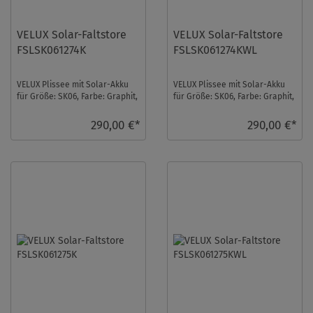
VELUX Solar-Faltstore
VELUX Solar-Faltstore
FSLSK061274K
FSLSK061274KWL
VELUX Plissee mit Solar-Akku
VELUX Plissee mit Solar-Akku
für Größe: SK06, Farbe: Graphit,
für Größe: SK06, Farbe: Graphit,
alu Schiene, blickdicht, io-
weiße Schiene, blickdicht, io-
homecon ...
home ...
290,00 €*
290,00 €*