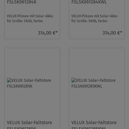
FSLSK061284K
FSLSK061284KWL
VELUX Plissee mit Solar-Akku
VELUX Plissee mit Solar-Akku
für Größe: SK06, Farbe:
für Größe: SK06, Farbe:
Silbergrau, alu Schiene,
Silbergrau, weiße Schiene,
transparent, io-hom ...
transparent, io- ...
314,00 €*
314,00 €*
VELUX Solar-Faltstore
VELUX Solar-Faltstore
FSLSK061285K
FSLSK061285KWL