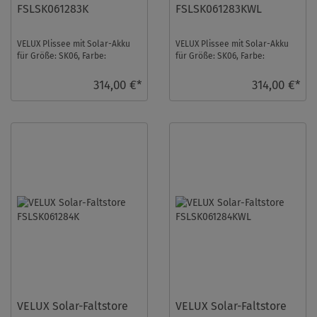
FSLSK061283K
FSLSK061283KWL
VELUX Plissee mit Solar-Akku
VELUX Plissee mit Solar-Akku
für Größe: SK06, Farbe:
für Größe: SK06, Farbe:
Champagner, alu Schiene,
Champagner, weiße Schiene,
transparent, io-hom ...
transparent, io- ...
314,00 €*
314,00 €*
VELUX Solar-Faltstore
VELUX Solar-Faltstore