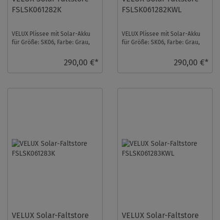
FSLSK061282K
FSLSK061282KWL
VELUX Plissee mit Solar-Akku
VELUX Plissee mit Solar-Akku
für Größe: SK06, Farbe: Grau,
für Größe: SK06, Farbe: Grau,
alu Schiene, semitransparent,
weiße Schiene,
io-homec ...
semitransparent, io-ho ...
290,00 €*
290,00 €*
VELUX Solar-Faltstore
VELUX Solar-Faltstore