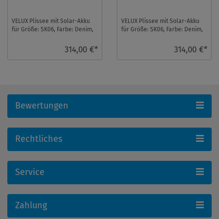
VELUX Plissee mit Solar-Akku
VELUX Plissee mit Solar-Akku
für Größe: SK06, Farbe: Denim,
für Größe: SK06, Farbe: Denim,
alu Schiene, blickdicht, io-
weiße Schiene, blickdicht, io-
homecontr ...
homeco ...
314,00 €*
314,00 €*
Bewertungen
Rechtliches
Service
Zahlung