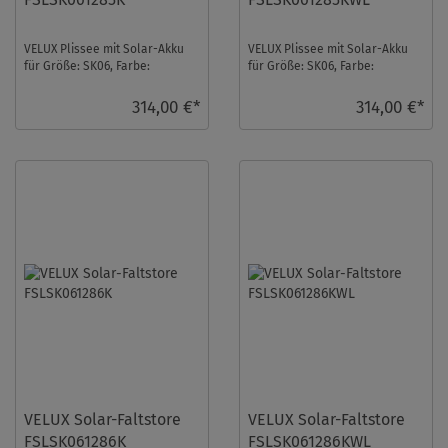
VELUX Plissee mit Solar-Akku
VELUX Plissee mit Solar-Akku
für Größe: SK06, Farbe:
für Größe: SK06, Farbe:
Himmelblau, alu Schiene,
Himmelblau, weiße Schiene,
transparent, io-hom ...
transparent, io- ...
314,00 €*
314,00 €*
VELUX Solar-Faltstore
VELUX Solar-Faltstore
FSLSK061286K
FSLSK061286KWL