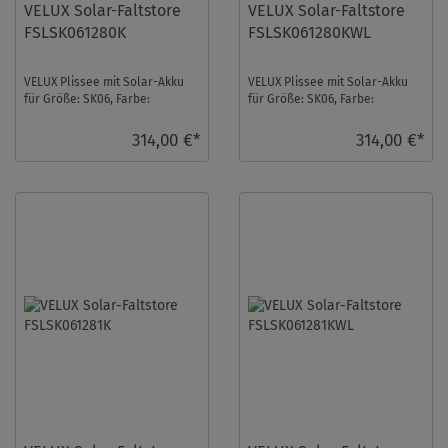
VELUX Solar-Faltstore
VELUX Solar-Faltstore
FSLSK061280K
FSLSK061280KWL
VELUX Plissee mit Solar-Akku
VELUX Plissee mit Solar-Akku
für Größe: SK06, Farbe:
für Größe: SK06, Farbe:
Moosgrün, alu Schiene,
Moosgrün, weiße Schiene,
blickdicht, io-homec ...
blickdicht, io-ho ...
314,00 €*
314,00 €*