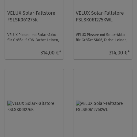
VELUX Solar-Faltstore
VELUX Solar-Faltstore
FSLSK061275K
FSLSK061275KWL
VELUX Plissee mit Solar-Akku
VELUX Plissee mit Solar-Akku
für Größe: SK06, Farbe: Leinen,
für Größe: SK06, Farbe: Leinen,
alu Schiene, blickdicht, io-
weiße Schiene, blickdicht, io-
homecont ...
homec ...
314,00 €*
314,00 €*