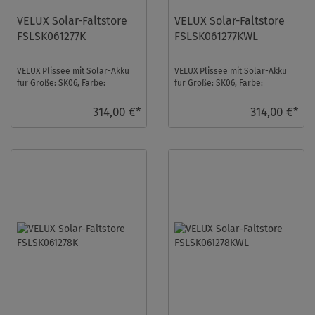
VELUX Solar-Faltstore
VELUX Solar-Faltstore
FSLSK061277K
FSLSK061277KWL
VELUX Plissee mit Solar-Akku
VELUX Plissee mit Solar-Akku
für Größe: SK06, Farbe:
für Größe: SK06, Farbe:
Sandbeige, alu Schiene,
Sandbeige, weiße Schiene,
transparent, io-home ...
transparent, io-h ...
314,00 €*
314,00 €*