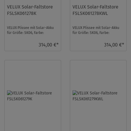
VELUX Solar-Faltstore
VELUX Solar-Faltstore
FSLSK061278K
FSLSK061278KWL
VELUX Plissee mit Solar-Akku
VELUX Plissee mit Solar-Akku
für Größe: SK06, Farbe:
für Größe: SK06, Farbe:
Cremebeige, alu Schiene,
Cremebeige, weiße Schiene,
blickdicht, io-home ...
blickdicht, io-h ...
314,00 €*
314,00 €*