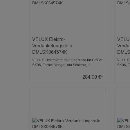
VELUX Elektro-
VELUX
Verdunkelungsrollo
Verdu
DMLSK064574K
DMLS
VELUX Elektroverdunkelungsrollo für Größe:
VELUX E
SK06, Farbe: Nougat, alu Schiene, io-
SK06, F
homecontrol kompa ...
homecont
284,00 €*