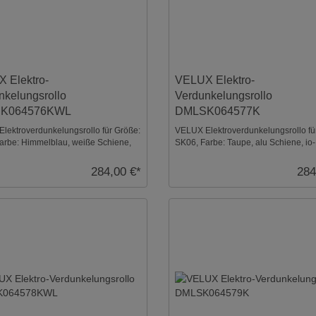
 Elektro-
VELUX Elektro-
nkelungsrollo
Verdunkelungsrollo
K064576KWL
DMLSK064577K
lektroverdunkelungsrollo für Größe:
VELUX Elektroverdunkelungsrollo fü
arbe: Himmelblau, weiße Schiene,
SK06, Farbe: Taupe, alu Schiene, io-
ontro ...
homecontrol kompat ...
284,00 €*
284