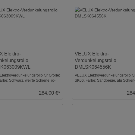
 Elektro-
VELUX Elektro-
nkelungsrollo
Verdunkelungsrollo
K063009KWL
DMLSK064556K
lektroverdunkelungsrollo für Größe:
VELUX Elektroverdunkelungsrollo fü
arbe: Schwarz, weiße Schiene, io-
SK06, Farbe: Sandbeige, alu Schiene
rol k ...
homecontrol ko ...
284,00 €*
284