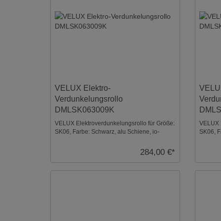
VELUX Elektro-
VELUX
Verdunkelungsrollo
Verdu
DMLSK063009K
DMLS
VELUX Elektroverdunkelungsrollo für Größe:
VELUX E
SK06, Farbe: Schwarz, alu Schiene, io-
SK06, F
homecontrol komp ...
homecont
284,00 €*