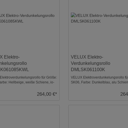
 Elektro-
VELUX Elektro-
nkelungsrollo
Verdunkelungsrollo
K061085KWL
DMLSK061100K
lektroverdunkelungsrollo für Größe:
VELUX Elektroverdunkelungsrollo fü
arbe: Hellbeige, weiße Schiene, io-
SK06, Farbe: Dunkelblau, alu Schien
rol ...
homecontrol k ...
264,00 €*
264