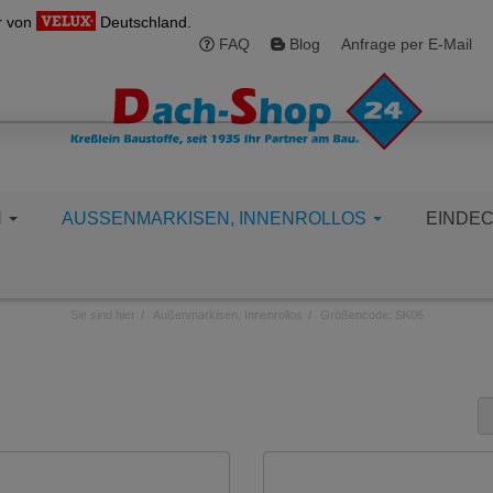
r von
Deutschland.
FAQ
Blog
Anfrage per E-Mail
N
AUSSENMARKISEN, INNENROLLOS
EINDE
Sie sind hier
Außenmarkisen, Innenrollos
Größencode: SK06