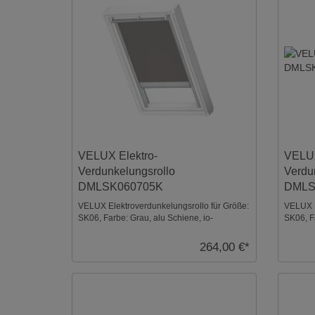
VELUX Elektro-
VELUX
Verdunkelungsrollo
Verdu
DMLSK060705K
DMLS
VELUX Elektroverdunkelungsrollo für Größe:
VELUX E
SK06, Farbe: Grau, alu Schiene, io-
SK06, F
homecontrol kompati ...
homecon
264,00 €*