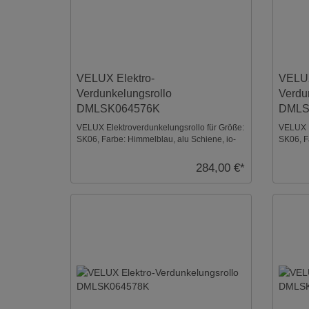
VELUX Elektro-
VELUX
Verdunkelungsrollo
Verdu
DMLSK064576K
DMLS
VELUX Elektroverdunkelungsrollo für Größe:
VELUX E
SK06, Farbe: Himmelblau, alu Schiene, io-
SK06, F
homecontrol k ...
io-homec
284,00 €*