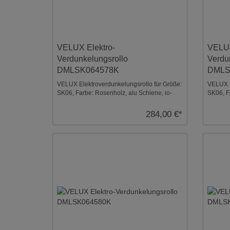
VELUX Elektro-
VELUX
Verdunkelungsrollo
Verdu
DMLSK064578K
DMLS
VELUX Elektroverdunkelungsrollo für Größe:
VELUX E
SK06, Farbe: Rosenholz, alu Schiene, io-
SK06, F
homecontrol ko ...
homecont
284,00 €*