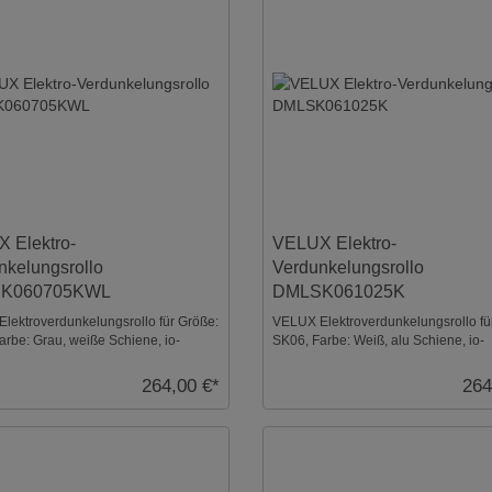
 Elektro-
VELUX Elektro-
nkelungsrollo
Verdunkelungsrollo
K060705KWL
DMLSK061025K
lektroverdunkelungsrollo für Größe:
VELUX Elektroverdunkelungsrollo fü
arbe: Grau, weiße Schiene, io-
SK06, Farbe: Weiß, alu Schiene, io-
trol komp ...
homecontrol kompat ...
264,00 €*
264