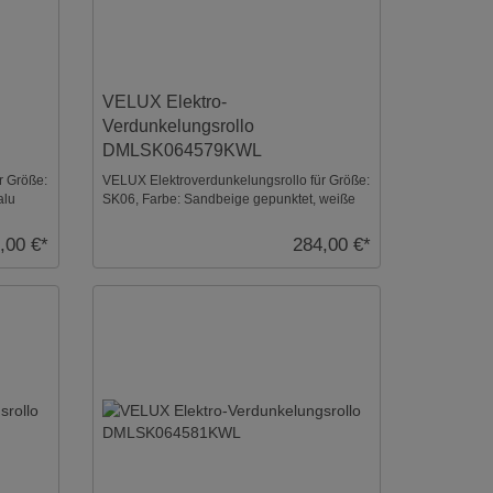
VELUX Elektro-
Verdunkelungsrollo
DMLSK064579KWL
r Größe:
VELUX Elektroverdunkelungsrollo für Größe:
alu
SK06, Farbe: Sandbeige gepunktet, weiße
Schiene, io-h ...
,00 €*
284,00 €*