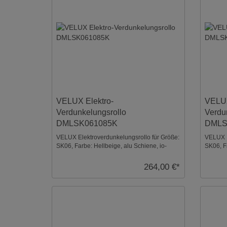
VELUX Elektro-
VELUX
Verdunkelungsrollo
Verdu
DMLSK061085K
DMLS
VELUX Elektroverdunkelungsrollo für Größe:
VELUX E
SK06, Farbe: Hellbeige, alu Schiene, io-
SK06, F
homecontrol ko ...
homecont
264,00 €*