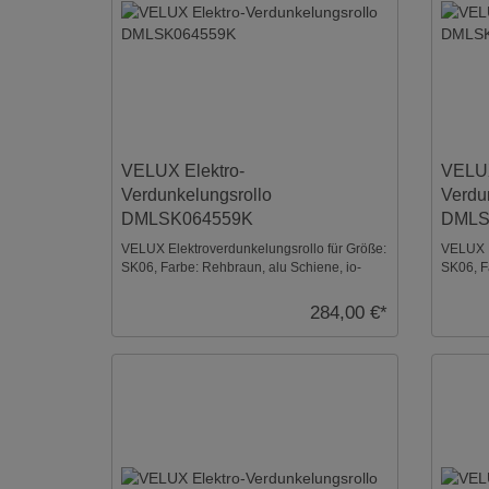
VELUX Elektro-
VELUX
Verdunkelungsrollo
Verdu
DMLSK064559K
DMLS
VELUX Elektroverdunkelungsrollo für Größe:
VELUX E
SK06, Farbe: Rehbraun, alu Schiene, io-
SK06, F
homecontrol kom ...
homecont
284,00 €*