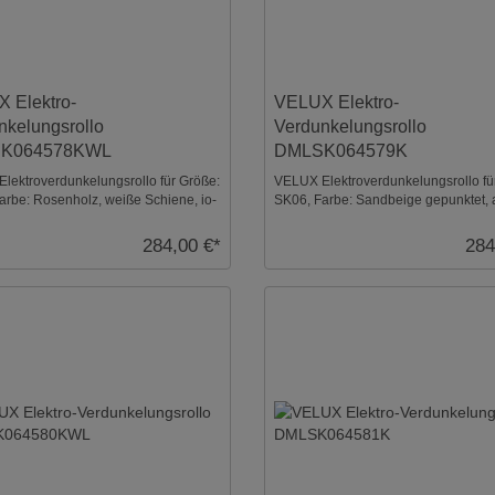
 Elektro-
VELUX Elektro-
nkelungsrollo
Verdunkelungsrollo
K064578KWL
DMLSK064579K
lektroverdunkelungsrollo für Größe:
VELUX Elektroverdunkelungsrollo fü
arbe: Rosenholz, weiße Schiene, io-
SK06, Farbe: Sandbeige gepunktet, 
rol ...
Schiene, io-home ...
284,00 €*
284