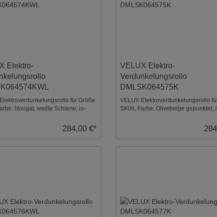
 Elektro-
VELUX Elektro-
nkelungsrollo
Verdunkelungsrollo
K064574KWL
DMLSK064575K
lektroverdunkelungsrollo für Größe:
VELUX Elektroverdunkelungsrollo fü
arbe: Nougat, weiße Schiene, io-
SK06, Farbe: Olivebeige gepunktet, 
rol ko ...
Schiene, io-hom ...
284,00 €*
284