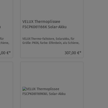
VELUX Thermoplissee
u
FSCPK061166K Solar-Akku
für
VELUX Thermo-Faltstore, Solarakku, für
chiene,
Größe: PK06, Farbe: Elfenbein, alu Schiene,
io-homecontrol ...
,00 €*
307,00 €*