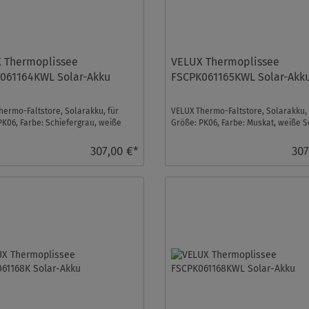
 Thermoplissee
VELUX Thermoplissee
061164KWL Solar-Akku
FSCPK061165KWL Solar-Akk
hermo-Faltstore, Solarakku, für
VELUX Thermo-Faltstore, Solarakku, 
PK06, Farbe: Schiefergrau, weiße
Größe: PK06, Farbe: Muskat, weiße S
 io-homec ...
io-homecontrol ...
307,00 €*
307