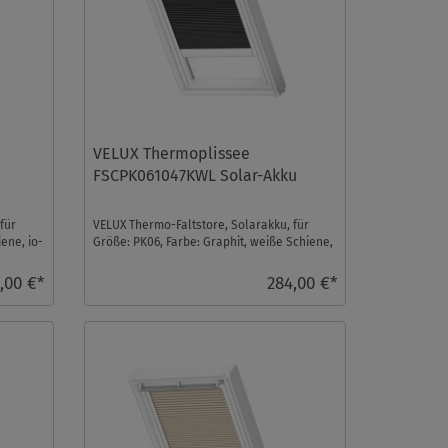
VELUX Thermoplissee
FSCPK061047KWL Solar-Akku
für
VELUX Thermo-Faltstore, Solarakku, für
iene, io-
Größe: PK06, Farbe: Graphit, weiße Schiene,
io-homecontro ...
,00 €*
284,00 €*