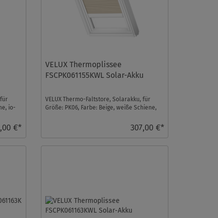
VELUX Thermoplissee
FSCPK061155KWL Solar-Akku
für
VELUX Thermo-Faltstore, Solarakku, für
e, io-
Größe: PK06, Farbe: Beige, weiße Schiene,
io-homecontrol ...
,00 €*
307,00 €*