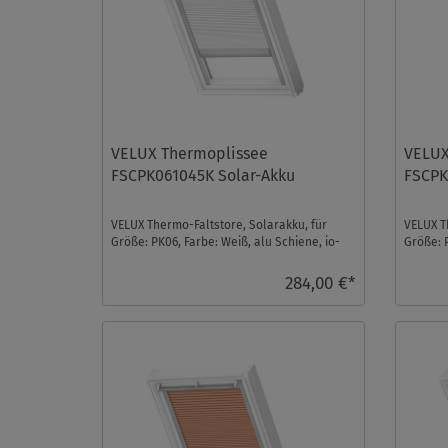
VELUX Thermoplissee
VELUX
FSCPK061045K Solar-Akku
FSCPK
VELUX Thermo-Faltstore, Solarakku, für
VELUX T
Größe: PK06, Farbe: Weiß, alu Schiene, io-
Größe: 
homecontrol kom ...
homecon
284,00 €*