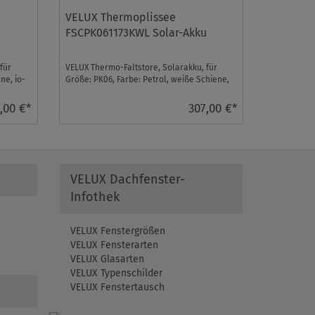
VELUX Thermoplissee
FSCPK061173KWL Solar-Akku
für
VELUX Thermo-Faltstore, Solarakku, für
ne, io-
Größe: PK06, Farbe: Petrol, weiße Schiene,
io-homecontrol ...
,00 €*
307,00 €*
VELUX Dachfenster-
Infothek
VELUX Fenstergrößen
VELUX Fensterarten
VELUX Glasarten
VELUX Typenschilder
VELUX Fenstertausch