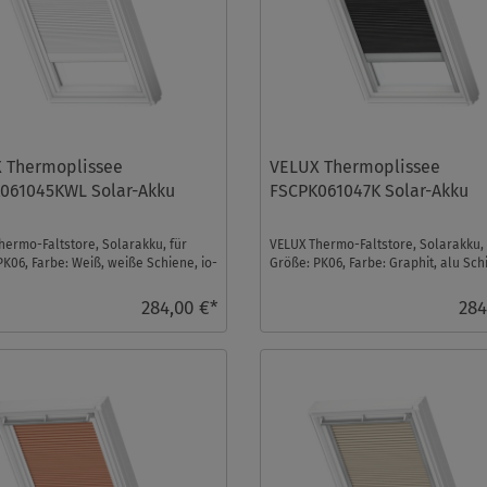
 Thermoplissee
VELUX Thermoplissee
061045KWL Solar-Akku
FSCPK061047K Solar-Akku
hermo-Faltstore, Solarakku, für
VELUX Thermo-Faltstore, Solarakku, 
PK06, Farbe: Weiß, weiße Schiene, io-
Größe: PK06, Farbe: Graphit, alu Sch
trol ...
homecontrol k ...
284,00 €*
284