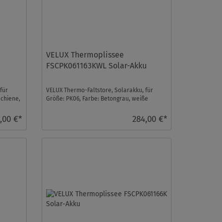
VELUX Thermoplissee
FSCPK061163KWL Solar-Akku
für
VELUX Thermo-Faltstore, Solarakku, für
Schiene,
Größe: PK06, Farbe: Betongrau, weiße
Schiene, io-homecont ...
,00 €*
284,00 €*