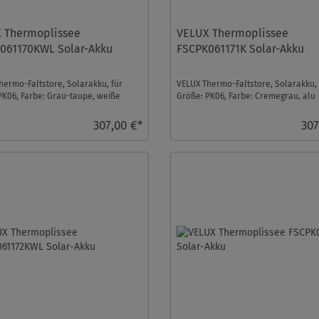
 Thermoplissee
VELUX Thermoplissee
061170KWL Solar-Akku
FSCPK061171K Solar-Akku
hermo-Faltstore, Solarakku, für
VELUX Thermo-Faltstore, Solarakku, 
PK06, Farbe: Grau-taupe, weiße
Größe: PK06, Farbe: Cremegrau, alu
, io-homecon ...
Schiene, io-homecontrol ...
307,00 €*
307