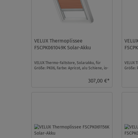
VELUX Thermoplissee
VELUX
FSCPK061049K Solar-Akku
FSCPK
VELUX Thermo-Faltstore, Solarakku, für
VELUX T
Größe: PK06, Farbe: Apricot, alu Schiene, io-
Größe: 
homecontrol k ...
io-homec
307,00 €*