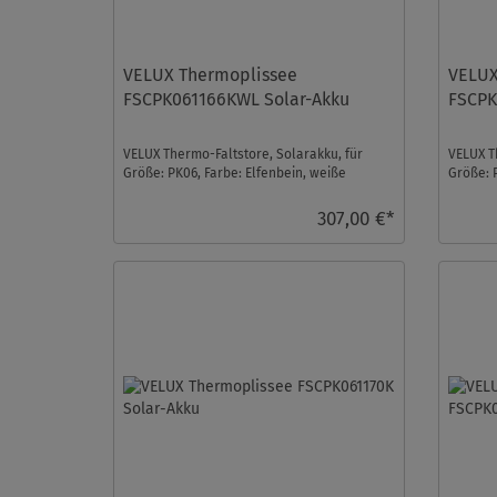
VELUX Thermoplissee
VELUX
FSCPK061166KWL Solar-Akku
FSCPK
VELUX Thermo-Faltstore, Solarakku, für
VELUX T
Größe: PK06, Farbe: Elfenbein, weiße
Größe: 
Schiene, io-homecont ...
io-homec
307,00 €*