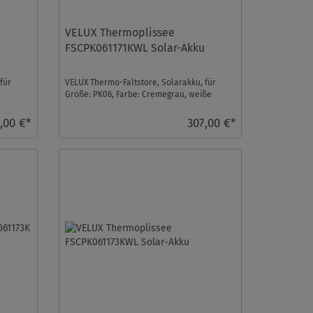
VELUX Thermoplissee
FSCPK061171KWL Solar-Akku
für
VELUX Thermo-Faltstore, Solarakku, für
Größe: PK06, Farbe: Cremegrau, weiße
Schiene, io-homecont ...
,00 €*
307,00 €*