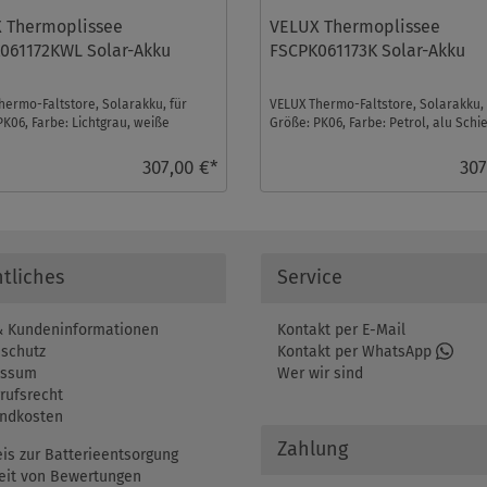
 Thermoplissee
VELUX Thermoplissee
061172KWL Solar-Akku
FSCPK061173K Solar-Akku
hermo-Faltstore, Solarakku, für
VELUX Thermo-Faltstore, Solarakku, 
PK06, Farbe: Lichtgrau, weiße
Größe: PK06, Farbe: Petrol, alu Schie
 io-homecont ...
homecontrol ko ...
307,00 €*
307
tliches
Service
 Kundeninformationen
Kontakt per E-Mail
schutz
Kontakt per WhatsApp
essum
Wer wir sind
rufsrecht
ndkosten
Zahlung
is zur Batterieentsorgung
eit von Bewertungen