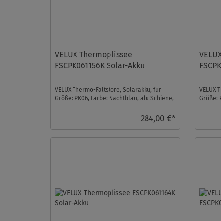
VELUX Thermoplissee
VELUX
FSCPK061156K Solar-Akku
FSCPK
VELUX Thermo-Faltstore, Solarakku, für
VELUX T
Größe: PK06, Farbe: Nachtblau, alu Schiene,
Größe: 
io-homecontrol ...
Schiene,
284,00 €*