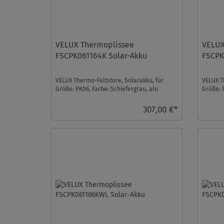
VELUX Thermoplissee
VELUX
FSCPK061164K Solar-Akku
FSCPK
VELUX Thermo-Faltstore, Solarakku, für
VELUX T
Größe: PK06, Farbe: Schiefergrau, alu
Größe: 
Schiene, io-homecont ...
Schiene,
307,00 €*