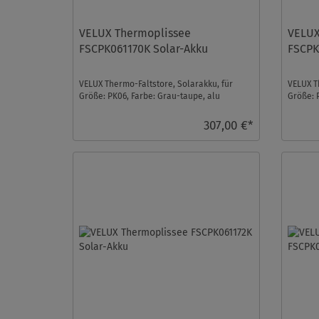
VELUX Thermoplissee
VELUX
FSCPK061170K Solar-Akku
FSCPK
VELUX Thermo-Faltstore, Solarakku, für
VELUX T
Größe: PK06, Farbe: Grau-taupe, alu
Größe: 
Schiene, io-homecontro ...
Schiene
307,00 €*