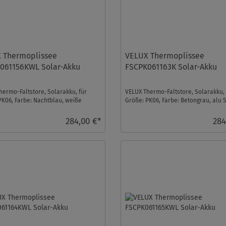
 Thermoplissee
VELUX Thermoplissee
061156KWL Solar-Akku
FSCPK061163K Solar-Akku
hermo-Faltstore, Solarakku, für
VELUX Thermo-Faltstore, Solarakku, 
PK06, Farbe: Nachtblau, weiße
Größe: PK06, Farbe: Betongrau, alu 
 io-homecont ...
io-homecontrol ...
284,00 €*
284