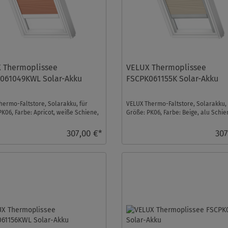
 Thermoplissee
VELUX Thermoplissee
061049KWL Solar-Akku
FSCPK061155K Solar-Akku
hermo-Faltstore, Solarakku, für
VELUX Thermo-Faltstore, Solarakku, 
PK06, Farbe: Apricot, weiße Schiene,
Größe: PK06, Farbe: Beige, alu Schien
ontro ...
homecontrol kom ...
307,00 €*
307