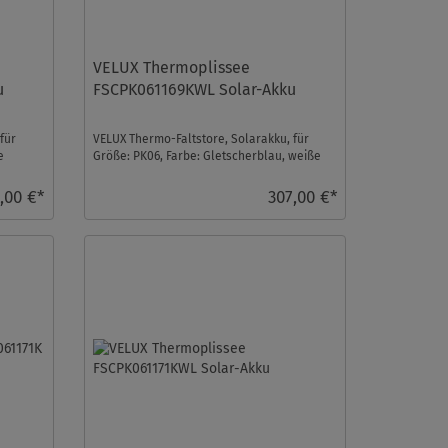
VELUX Thermoplissee
u
FSCPK061169KWL Solar-Akku
für
VELUX Thermo-Faltstore, Solarakku, für
e
Größe: PK06, Farbe: Gletscherblau, weiße
Schiene, io-home ...
,00 €*
307,00 €*