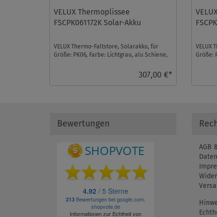
VELUX Thermoplissee
VELUX
FSCPK061172K Solar-Akku
FSCPK
VELUX Thermo-Faltstore, Solarakku, für
VELUX T
Größe: PK06, Farbe: Lichtgrau, alu Schiene,
Größe: 
io-homecontrol ...
Schiene,
307,00 €*
Bewertungen
Rech
AGB &
Daten
Impr
Wider
Versa
Hinwe
Echth