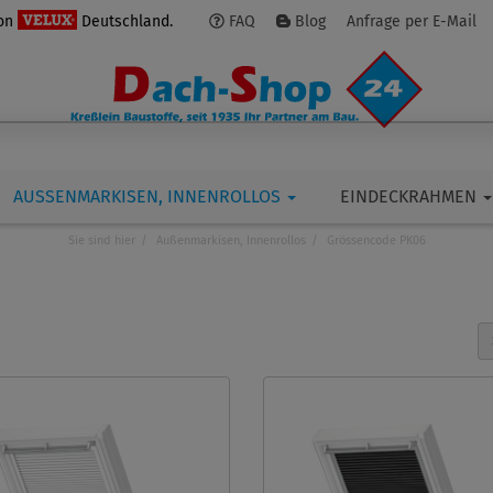
von
Deutschland.
FAQ
Blog
Anfrage per E-Mail
AUSSENMARKISEN, INNENROLLOS
EINDECKRAHMEN
Sie sind hier
Außenmarkisen, Innenrollos
Grössencode PK06