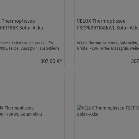
 Thermoplissee
VELUX Thermoplissee
061168K Solar-Akku
FSCPK061168KWL Solar-Akk
hermo-Faltstore, Solarakku, für
VELUX Thermo-Faltstore, Solarakku, 
PK06, Farbe: Blassgrün, alu Schiene,
Größe: PK06, Farbe: Blassgrün, weiß
ontro ...
Schiene, io-homecon ...
307,00 €*
307