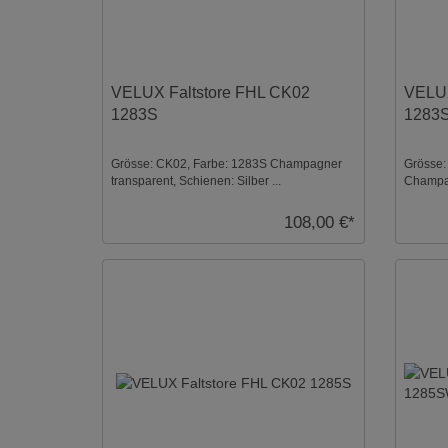
VELUX Faltstore FHL CK02
VELUX
1283S
1283
Grösse: CK02, Farbe: 1283S Champagner
Grösse:
transparent, Schienen: Silber ...
Champag
108,00 €*