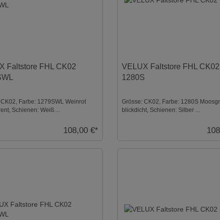
 Faltstore FHL CK02
VELUX Faltstore FHL CK02
SWL
1280S
 CK02, Farbe: 1279SWL Weinrot
Grösse: CK02, Farbe: 1280S Moosg
ent, Schienen: Weiß ...
blickdicht, Schienen: Silber ...
108,00 €*
108