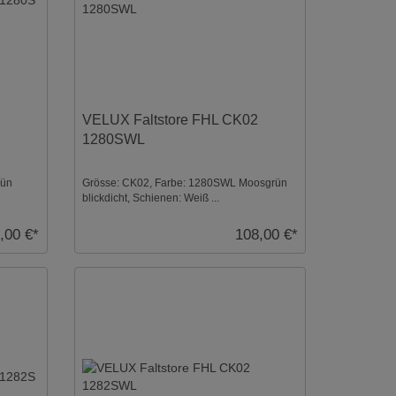
VELUX Faltstore FHL CK02
1280SWL
rün
Grösse: CK02, Farbe: 1280SWL Moosgrün
blickdicht, Schienen: Weiß ...
,00 €*
108,00 €*