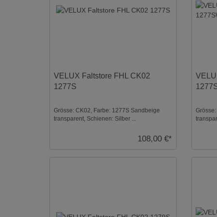
VELUX Faltstore FHL CK02
VELUX
1277S
1277
Grösse: CK02, Farbe: 1277S Sandbeige
Grösse:
transparent, Schienen: Silber ...
transpar
108,00 €*