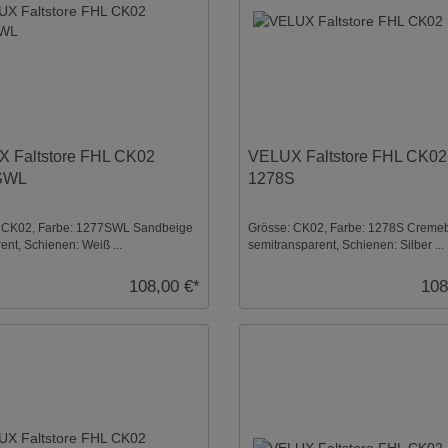
 Faltstore FHL CK02
VELUX Faltstore FHL CK02
SWL
1278S
 CK02, Farbe: 1277SWL Sandbeige
Grösse: CK02, Farbe: 1278S Creme
ent, Schienen: Weiß ...
semitransparent, Schienen: Silber ...
108,00 €*
108