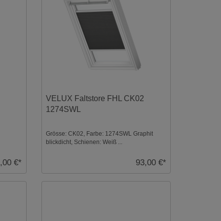
VELUX Faltstore FHL CK02
1274SWL
Grösse: CK02, Farbe: 1274SWL Graphit
blickdicht, Schienen: Weiß ...
,00 €*
93,00 €*