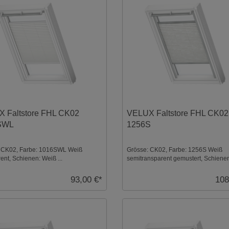
 Faltstore FHL CK02
VELUX Faltstore FHL CK02
SWL
1256S
 CK02, Farbe: 1016SWL Weiß
Grösse: CK02, Farbe: 1256S Weiß
ent, Schienen: Weiß ...
semitransparent gemustert, Schienen
...
93,00 €*
108