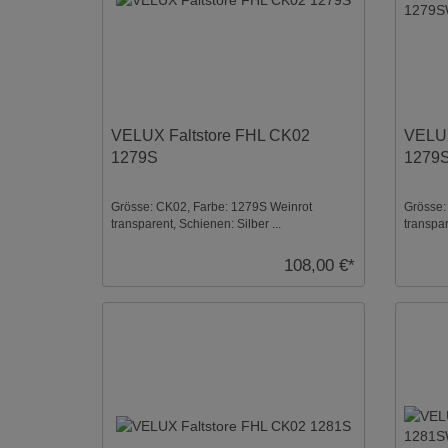
VELUX Faltstore FHL CK02
VELUX
1279S
1279
Grösse: CK02, Farbe: 1279S Weinrot
Grösse:
transparent, Schienen: Silber ...
transpar
108,00 €*