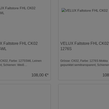
 Faltstore FHL CK02
VELUX Faltstore FHL CK02
SWL
1276S
 CK02, Farbe: 1275SWL Leinen
Grösse: CK02, Farbe: 1276S Mokka
ht, Schienen: Weiß ...
gepunktet semitransparent, Schienen
...
108,00 €*
108