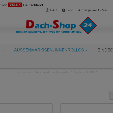
r von
Deutschland.
FAQ
Blog
Anfrage per E-Mail
N
AUSSENMARKISEN, INNENROLLOS
EINDE
Sie sind hier
Außenmarkisen, Innenrollos
Größencode CK02