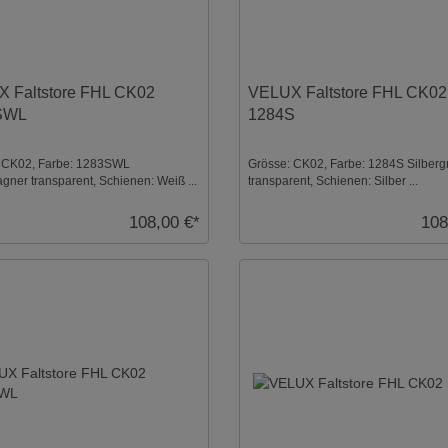
 Faltstore FHL CK02
VELUX Faltstore FHL CK02
SWL
1284S
 CK02, Farbe: 1283SWL
Grösse: CK02, Farbe: 1284S Silberg
ner transparent, Schienen: Weiß ...
transparent, Schienen: Silber ...
108,00 €*
108