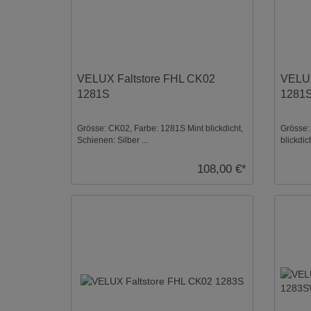
VELUX Faltstore FHL CK02
VELUX
1281S
1281
Grösse: CK02, Farbe: 1281S Mint blickdicht,
Grösse:
Schienen: Silber ...
blickdic
108,00 €*