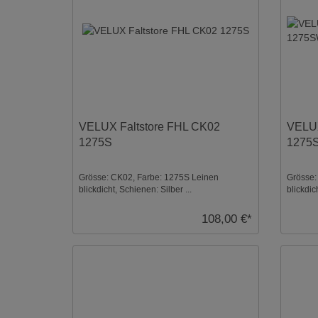
VELUX Faltstore FHL CK02
VELUX
1275S
1275
Grösse: CK02, Farbe: 1275S Leinen
Grösse:
blickdicht, Schienen: Silber ...
blickdic
108,00 €*