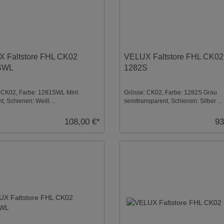
 Faltstore FHL CK02
VELUX Faltstore FHL CK02
SWL
1282S
 CK02, Farbe: 1281SWL Mint
Grösse: CK02, Farbe: 1282S Grau
ht, Schienen: Weiß ...
semitransparent, Schienen: Silber ...
108,00 €*
93