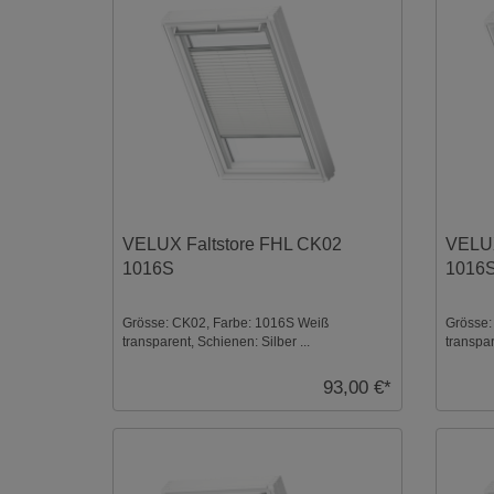
VELUX Faltstore FHL CK02
VELUX
1016S
1016
Grösse: CK02, Farbe: 1016S Weiß
Grösse:
transparent, Schienen: Silber ...
transpar
93,00 €*