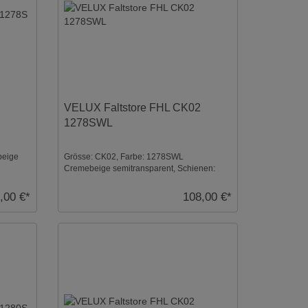
VELUX Faltstore FHL CK02
1278SWL
beige
Grösse: CK02, Farbe: 1278SWL
Cremebeige semitransparent, Schienen:
Weiß ...
,00 €*
108,00 €*