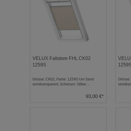
VELUX Faltstore FHL CK02
VELUX
1259S
1259
Grösse: CK02, Farbe: 1259S Uni Sand
Grösse:
semitransparent, Schienen: Silber ...
semitran
93,00 €*