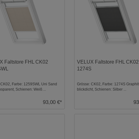
 Faltstore FHL CK02
VELUX Faltstore FHL CK02
SWL
1274S
 CK02, Farbe: 1259SWL Uni Sand
Grösse: CK02, Farbe: 1274S Graphit
sparent, Schienen: Weiß ...
blickdicht, Schienen: Silber ...
93,00 €*
93