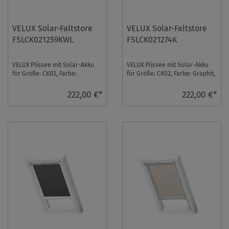
VELUX Solar-Faltstore
VELUX Solar-Faltstore
FSLCK021259KWL
FSLCK021274K
VELUX Plissee mit Solar-Akku
VELUX Plissee mit Solar-Akku
für Größe: CK02, Farbe:
für Größe: CK02, Farbe: Graphit,
Hellbeige, weiße Schiene,
alu Schiene, blickdicht, io-
semitransparent, ...
homecon ...
222,00 €*
222,00 €*