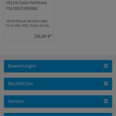
VELUX Solar-Faltstore
FSLCK021286KWL
VELUX Plissee mit Solar-Akku
für Größe: CK02, Farbe: Denim,
weiße Schiene, blickdicht, io-
homeco ...
236,00 €*
Bewertungen
Rechtliches
Service