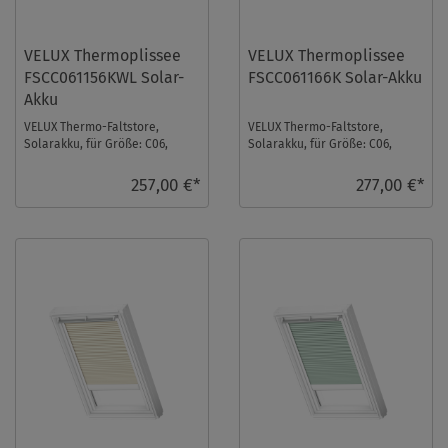
VELUX Thermoplissee
VELUX Thermoplissee
FSCC061156KWL Solar-
FSCC061166K Solar-Akku
Akku
VELUX Thermo-Faltstore,
VELUX Thermo-Faltstore,
Solarakku, für Größe: C06,
Solarakku, für Größe: C06,
Farbe: Nachtblau, weiße
Farbe: Elfenbein, alu Schiene,
Schiene, io-homecontr ...
io-homecontrol ...
257,00 €*
277,00 €*