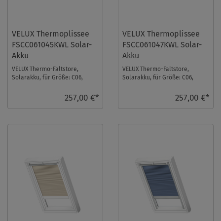
VELUX Thermoplissee
VELUX Thermoplissee
FSCC061045KWL Solar-
FSCC061047KWL Solar-
Akku
Akku
VELUX Thermo-Faltstore,
VELUX Thermo-Faltstore,
Solarakku, für Größe: C06,
Solarakku, für Größe: C06,
Farbe: Weiß, weiße Schiene, io-
Farbe: Graphit, weiße Schiene,
homecontrol k ...
io-homecontrol ...
257,00 €*
257,00 €*