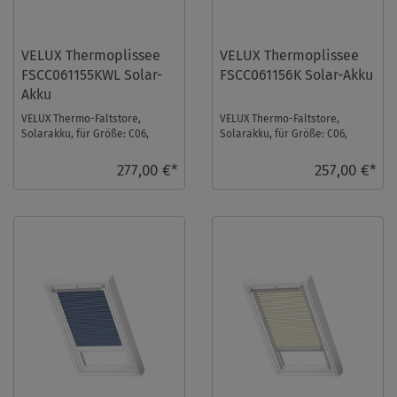
VELUX Thermoplissee
VELUX Thermoplissee
FSCC061155KWL Solar-
FSCC061156K Solar-Akku
Akku
VELUX Thermo-Faltstore,
VELUX Thermo-Faltstore,
Solarakku, für Größe: C06,
Solarakku, für Größe: C06,
Farbe: Beige, weiße Schiene, io-
Farbe: Nachtblau, alu Schiene,
homecontrol k ...
io-homecontrol ...
277,00 €*
257,00 €*