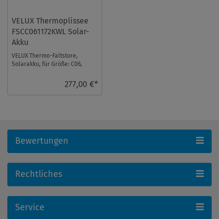
VELUX Thermoplissee
FSCC061172KWL Solar-
Akku
VELUX Thermo-Faltstore,
Solarakku, für Größe: C06,
Farbe: Lichtgrau, weiße
Schiene, io-homecontr ...
277,00 €*
Bewertungen
Rechtliches
Service