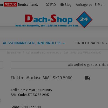
von
Deutschland.
FAQ
Blog
Anfrage per E-Mail
AUSSENMARKISEN, INNENROLLOS
EINDECKRAHMEN
Sie sind hier
Außenmarkisen, Innenrollos
Elektro-Markise MML SK10 5060
Alle Artikel zeigen aus: Elektro
Elektro-Markise MML SK10 5060
Artikelnr.: V MMLSK105060S
EAN-Code: 5702328849167
Größe SK10 und S10