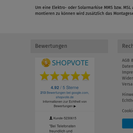
Um eine Elektro- oder Solarmarkise MMS bzw. MSL auf
montieren zu können wird zusätzlich das Montagese
Bewertungen
Rech
AGB &
Daten
Impr
Wider
Versa
Hinwe
Echth
Cooki