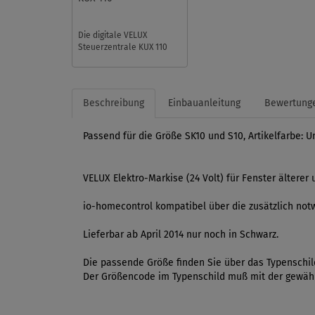
Die digitale VELUX
Steuerzentrale KUX 110
versorgt bis zu fünf io-
homecontrol®-kompatible
Elektrom ...
Beschreibung
Einbauanleitung
Bewertung
Passend für die Größe SK10 und S10, Artikelfarbe: U
VELUX Elektro-Markise (24 Volt) für Fenster ältere
io-homecontrol kompatibel über die zusätzlich not
Lieferbar ab April 2014 nur noch in Schwarz.
Die passende Größe finden Sie über das Typenschild
Der Größencode im Typenschild muß mit der gewählt