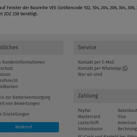
 Fenster der Baureihe VES (Größencode 102, 104, 204, 206, 304, 306, 308
t ZOZ 238 benötigt.
tliches
Service
 Kundeninformationen
Kontakt per E-Mail
schutz
Kontakt per WhatsApp
essum
Wer wir sind
rufsrecht
ndkosten
Zahlung
is zur Batterieentsorgung
eit von Bewertungen
PayPal
Ratenkau
e Einstellungen
Mastercard
Visa
Lastschrift
American 
Widerruf
Vorauskasse
Rechnung
EC-Cash und Bargeld bei Abho