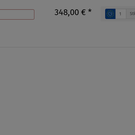
348,00 €
*
St