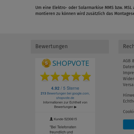
Um eine Elektro- oder Solarmarkise MMS bzw. MSL auf
montieren zu können wird zusätzlich das Montagese
Bewertungen
Rech
AGB &
Daten
Impr
Wider
Versa
Hinwe
Echth
Cooki