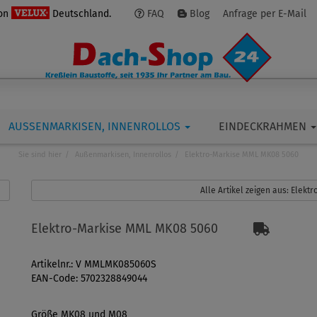
von
Deutschland.
FAQ
Blog
Anfrage per E-Mail
AUSSENMARKISEN, INNENROLLOS
EINDECKRAHMEN
Sie sind hier
Außenmarkisen, Innenrollos
Elektro-Markise MML MK08 5060
Alle Artikel zeigen aus: Elektro
Elektro-Markise MML MK08 5060
Artikelnr.: V MMLMK085060S
EAN-Code: 5702328849044
Größe MK08 und M08