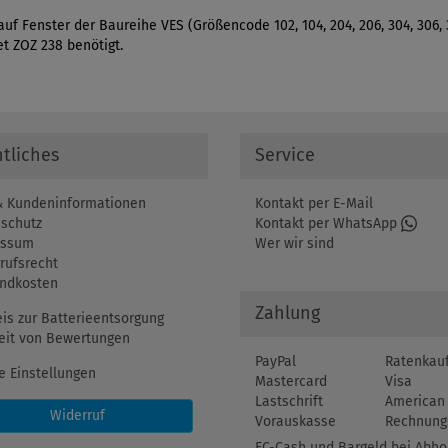
 Fenster der Baureihe VES (Größencode 102, 104, 204, 206, 304, 306, 308
t ZOZ 238 benötigt.
tliches
Service
 Kundeninformationen
Kontakt per E-Mail
schutz
Kontakt per WhatsApp
essum
Wer wir sind
rufsrecht
ndkosten
Zahlung
is zur Batterieentsorgung
eit von Bewertungen
PayPal
Ratenkau
e Einstellungen
Mastercard
Visa
Lastschrift
American 
Widerruf
Vorauskasse
Rechnung
EC-Cash und Bargeld bei Abho