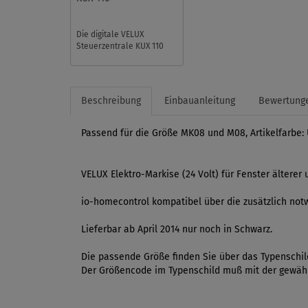
Die digitale VELUX
Steuerzentrale KUX 110
versorgt bis zu fünf io-
homecontrol®-kompatible
Elektrom ...
Beschreibung
Einbauanleitung
Bewertung
Passend für die Größe MK08 und M08, Artikelfarbe:
VELUX Elektro-Markise (24 Volt) für Fenster ältere
io-homecontrol kompatibel über die zusätzlich not
Lieferbar ab April 2014 nur noch in Schwarz.
Die passende Größe finden Sie über das Typenschild
Der Größencode im Typenschild muß mit der gewählt