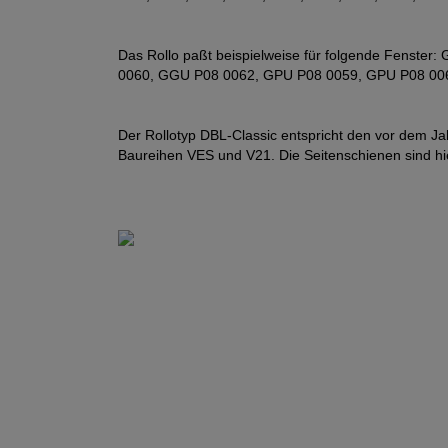
Das Rollo paßt beispielweise für folgende Fenst
0060, GGU P08 0062, GPU P08 0059, GPU P08 00
Der Rollotyp DBL-Classic entspricht den vor dem Jah
Baureihen VES und V21. Die Seitenschienen sind hier 