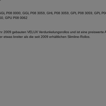
er: GGL P08 0000, GGL P08 3059, GHL P08 3059, GPL P08 3059, GPL
60, GPU P08 0062
r 2009 gebauten VELUX Verdunkelungsrollos und ist eine preiswerte Alt
etwas breiter als die seit 2009 erhältlichen Slimline-Rollos.