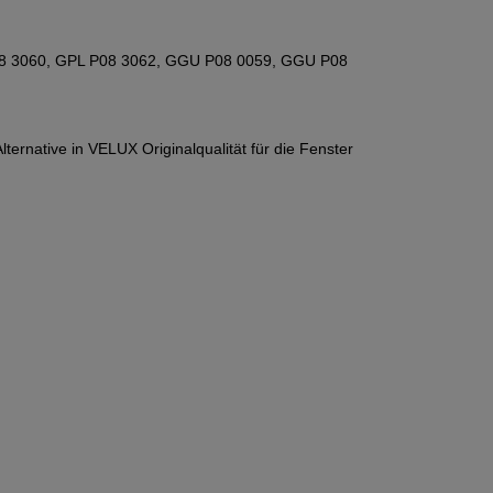
 P08 3060, GPL P08 3062, GGU P08 0059, GGU P08
ernative in VELUX Originalqualität für die Fenster