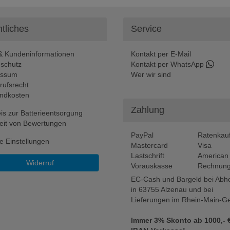
tliches
Service
 Kundeninformationen
Kontakt per E-Mail
schutz
Kontakt per WhatsApp
essum
Wer wir sind
rufsrecht
ndkosten
Zahlung
is zur Batterieentsorgung
eit von Bewertungen
PayPal
Ratenkau
e Einstellungen
Mastercard
Visa
Lastschrift
American
Widerruf
Vorauskasse
Rechnung
EC-Cash und Bargeld bei Abh
in 63755 Alzenau und bei
Lieferungen im Rhein-Main-Ge
Immer 3% Skonto ab 1000,- €