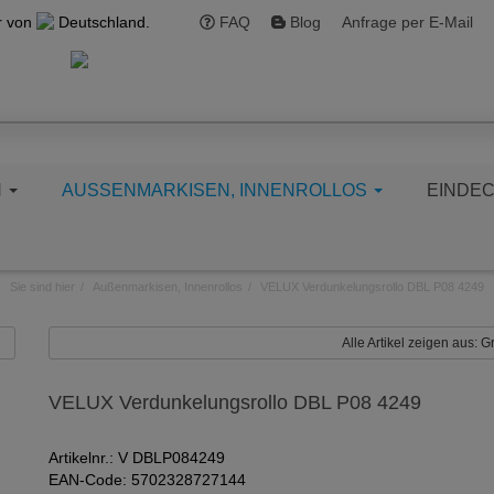
r von
Deutschland.
FAQ
Blog
Anfrage per E-Mail
N
AUSSENMARKISEN, INNENROLLOS
EINDE
Sie sind hier
Außenmarkisen, Innenrollos
VELUX Verdunkelungsrollo DBL P08 4249
Alle Artikel zeigen aus:
VELUX Verdunkelungsrollo DBL P08 4249
Artikelnr.: V DBLP084249
EAN-Code: 5702328727144