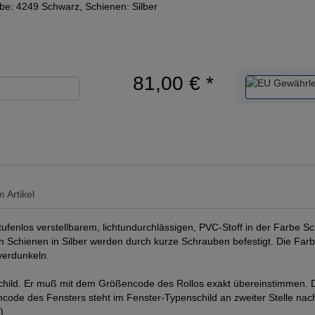
be: 4249 Schwarz, Schienen: Silber
81,00 €
*
 Artikel
enlos verstellbarem, lichtundurchlässigen, PVC-Stoff in der Farbe Sc
Schienen in Silber werden durch kurze Schrauben befestigt. Die Farbe 
verdunkeln.
ild. Er muß mit dem Größencode des Rollos exakt übereinstimmen. Da
ßencode des Fensters steht im Fenster-Typenschild an zweiter Stelle na
)