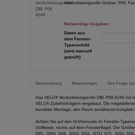
Verdunkelungsrollo Grösse: P08, Far
Notwendige Angaben:
Daten aus
dem Fenster-
Typenschild
(wird manuell
geprüft)
Beschreibung
Bewertungen
Ihre Frage zum
Das VELUX Verdunkelungsrollo DBL P08 4249 mit stuf
VELUX-Zubehörträgern eingebaut. Die mitgelieferten 
korrekter Montage, den Raum annähernd komplett 
Achten Sie auf den Größencode im Fenster-Typensch
Griffleiste, rechts auf dem Fensterflügel. Der Grö
GPL, GHU, GHL, GGU, GGL, GTU, GTL, GXU, GXL