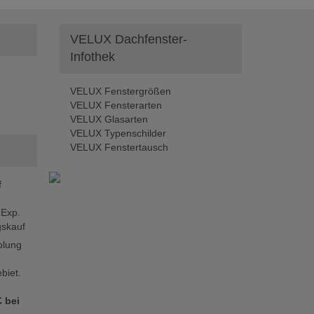
VELUX Dachfenster-
Infothek
VELUX Fenstergrößen
VELUX Fensterarten
VELUX Glasarten
VELUX Typenschilder
VELUX Fenstertausch
f
 Exp.
skauf
olung
biet.
 bei