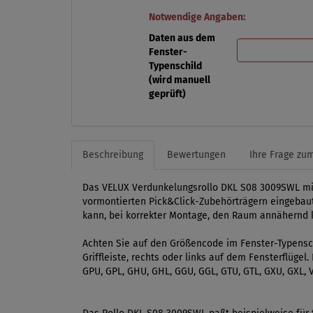
Notwendige Angaben:
Daten aus dem
Fenster-
Typenschild
(wird manuell
geprüft)
Beschreibung
Bewertungen
Ihre Frage zum
Das VELUX Verdunkelungsrollo DKL S08 3009SWL mit s
vormontierten Pick&Click-Zubehörträgern eingebaut.
kann, bei korrekter Montage, den Raum annähernd kom
Achten Sie auf den Größencode im Fenster-Typensch
Griffleiste, rechts oder links auf dem Fensterflüge
GPU, GPL, GHU, GHL, GGU, GGL, GTU, GTL, GXU, GXL, V