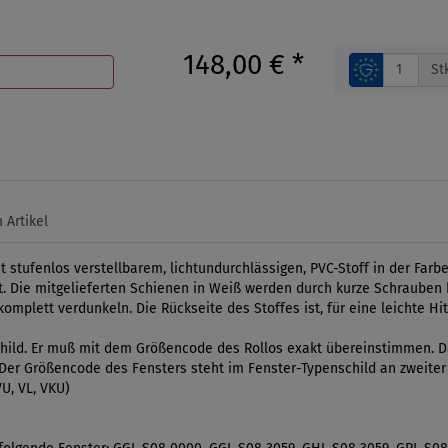
148,00 €
*
St
 Artikel
tufenlos verstellbarem, lichtundurchlässigen, PVC-Stoff in der Farbe
 Die mitgelieferten Schienen in Weiß werden durch kurze Schrauben be
plett verdunkeln. Die Rückseite des Stoffes ist, für eine leichte Hitz
ild. Er muß mit dem Größencode des Rollos exakt übereinstimmen. Da
l. Der Größencode des Fensters steht im Fenster-Typenschild an zweiter
U, VL, VKU)