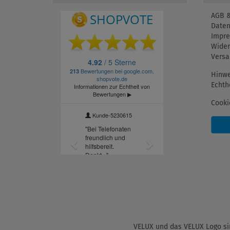
AGB &
Daten
Impr
Wider
Versa
Hinwe
Echth
Cooki
VELUX und das VELUX Logo sin