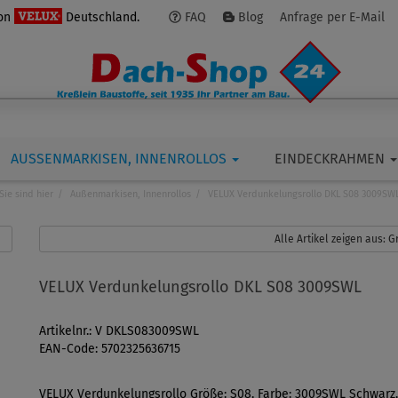
von
Deutschland.
FAQ
Blog
Anfrage per E-Mail
AUSSENMARKISEN, INNENROLLOS
EINDECKRAHMEN
Sie sind hier
Außenmarkisen, Innenrollos
VELUX Verdunkelungsrollo DKL S08 3009SW
Alle Artikel zeigen aus:
VELUX Verdunkelungsrollo DKL S08 3009SWL
Artikelnr.: V DKLS083009SWL
EAN-Code: 5702325636715
VELUX Verdunkelungsrollo Größe: S08, Farbe: 3009SWL Schwarz