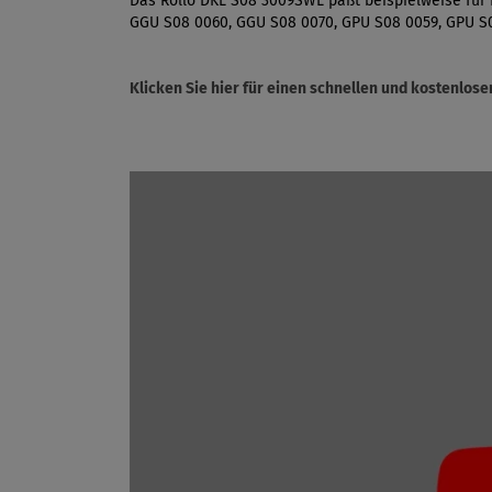
Das Rollo DKL S08 3009SWL paßt beispielweise für 
GGU S08 0060, GGU S08 0070, GPU S08 0059, GPU S
Klicken Sie hier für einen schnellen und kostenlo