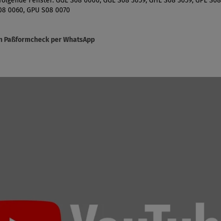
folgende Fenster: GGL S08 0000, GGL S08 3059, GHL S08 3059, GPL S08
08 0060, GPU S08 0070
sen Paßformcheck per WhatsApp