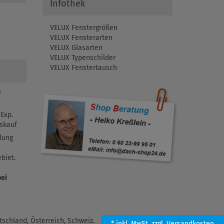
Infothek
VELUX Fenstergrößen
VELUX Fensterarten
VELUX Glasarten
VELUX Typenschilder
VELUX Fenstertausch
f
Exp.
skauf
lung
biet.
bei
schland, Österreich, Schweiz.
* inkl. MwSt.
zzgl. Versandkosten