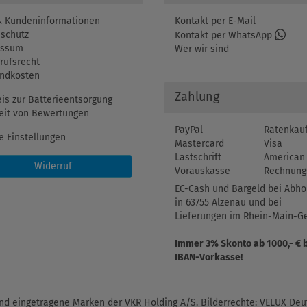
 Kundeninformationen
Kontakt per E-Mail
schutz
Kontakt per WhatsApp
essum
Wer wir sind
rufsrecht
ndkosten
Zahlung
is zur Batterieentsorgung
eit von Bewertungen
PayPal
Ratenkau
e Einstellungen
Mastercard
Visa
Lastschrift
American 
Widerruf
Vorauskasse
Rechnung
EC-Cash und Bargeld bei Abho
in 63755 Alzenau und bei
Lieferungen im Rhein-Main-Ge
Immer 3% Skonto ab 1000,- € 
IBAN-Vorkasse!
d eingetragene Marken der VKR Holding A/S. Bilderrechte: VELUX Deut