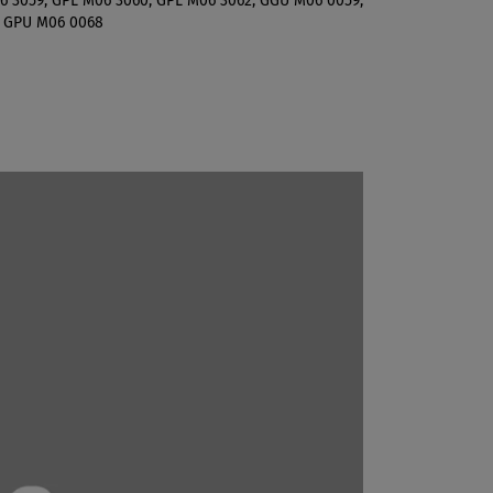
6 3059, GPL M06 3060, GPL M06 3062, GGU M06 0059,
, GPU M06 0068