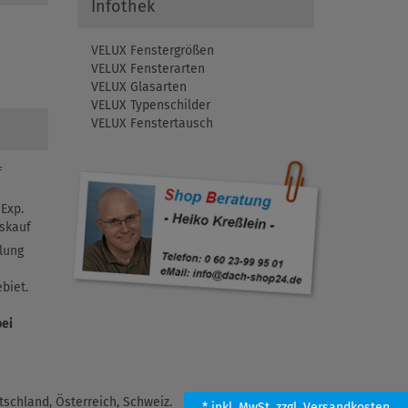
Infothek
VELUX Fenstergrößen
VELUX Fensterarten
VELUX Glasarten
VELUX Typenschilder
VELUX Fenstertausch
f
Exp.
skauf
lung
biet.
bei
schland, Österreich, Schweiz.
* inkl. MwSt.
zzgl. Versandkosten