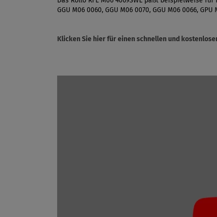
Das Rollo RFL M06 4069SWL paßt beispielweise für
GGU M06 0060, GGU M06 0070, GGU M06 0066, GPU 
Klicken Sie hier für einen schnellen und kostenlo