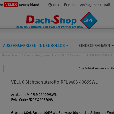
von
Deutschland.
FAQ
Blog
Anfrage per E-Mail
AUSSENMARKISEN, INNENROLLOS
EINDECKRAHMEN
Sie sind hier
Außenmarkisen, Innenrollos
VELUX Sichtschutzrollo RFL M06 4069SWL
Alle Artikel zeigen aus:
VELUX Sichtschutzrollo RFL M06 4069SWL
Artikelnr.: V RFLM064069SWL
EAN-Code: 5702326035098
Grösse: M06, Farbe: 4069SWL Schwarz blickdicht, Schienen: Wei