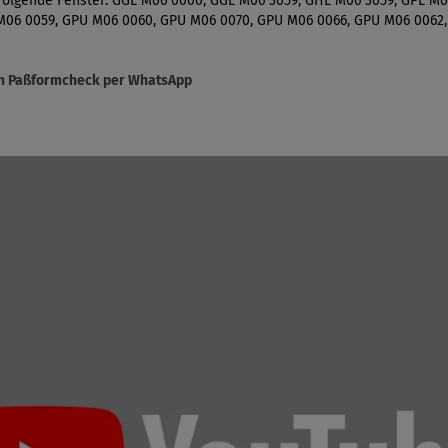
 folgende Fenster: GGL M06 0000, GGL M06 3059, GHL M06 3059, GPL M0
M06 0059, GPU M06 0060, GPU M06 0070, GPU M06 0066, GPU M06 0062
sen Paßformcheck per WhatsApp