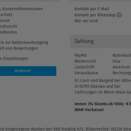
 Kundeninformationen
Kontakt per E-Mail
schutz
Kontakt per WhatsApp
essum
Wer wir sind
rufsrecht
ndkosten
Zahlung
is zur Batterieentsorgung
eit von Bewertungen
PayPal
Ratenkau
e Einstellungen
Mastercard
Visa
Lastschrift
American 
Widerruf
Vorauskasse
Rechnung
EC-Cash und Bargeld bei Abho
in 63755 Alzenau und bei
Lieferungen im Rhein-Main-Ge
Immer 3% Skonto ab 1000,- € 
IBAN-Vorkasse!
d eingetragene Marken der VKR Holding A/S. Bilderrechte: VELUX Deut