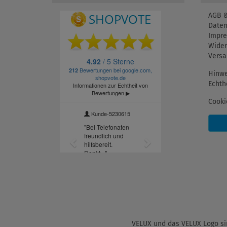
AGB &
Daten
Impr
Wider
Versa
Hinwe
Echth
Cooki
VELUX und das VELUX Logo sin