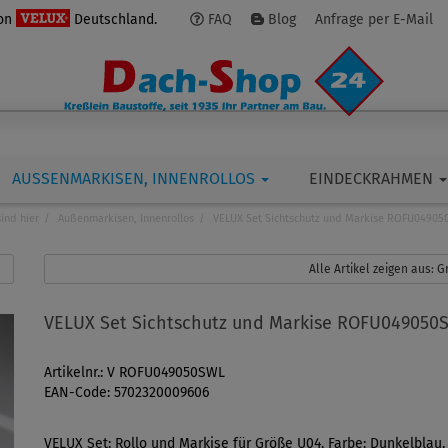
von
Deutschland.
FAQ
Blog
Anfrage per E-Mail
AUSSENMARKISEN, INNENROLLOS
EINDECKRAHMEN
sind hier
Außenmarkisen, Innenrollos
VELUX Set Sichtschutz und Markise ROFU0490
Alle Artikel zeigen aus:
VELUX Set Sichtschutz und Markise ROFU049050
Artikelnr.: V ROFU049050SWL
EAN-Code: 5702320009606
VELUX Set: Rollo und Markise für Größe U04, Farbe: Dunkelblau,