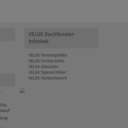
VELUX Dachfenster-
Infothek
VELUX Fenstergrößen
VELUX Fensterarten
VELUX Glasarten
VELUX Typenschilder
VELUX Fenstertausch
f
Exp.
skauf
lung