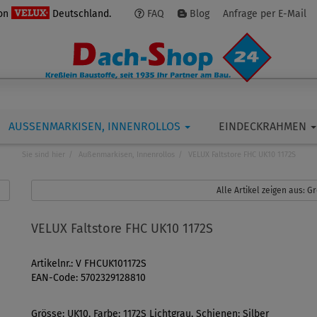
von
Deutschland.
FAQ
Blog
Anfrage per E-Mail
AUSSENMARKISEN, INNENROLLOS
EINDECKRAHMEN
Sie sind hier
Außenmarkisen, Innenrollos
VELUX Faltstore FHC UK10 1172S
Alle Artikel zeigen aus: 
VELUX Faltstore FHC UK10 1172S
Artikelnr.: V FHCUK101172S
EAN-Code: 5702329128810
Grösse: UK10, Farbe: 1172S Lichtgrau, Schienen: Silber