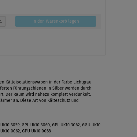
k.
in den Warenkorb legen
en Kälteisolationswaben in der Farbe Lichtgrau
eferten Führungschienen in Silber werden durch
ert. Der Raum wird nahezu komplett verdunkelt.
wärmer an. Diese Art von Kälteschutz und
 UK10 3059, GPL UK10 3060, GPL UK10 3062, GGU UK10
 UK10 0062, GPU UK10 0068