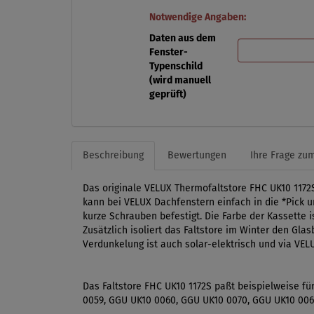
Notwendige Angaben:
Daten aus dem
Fenster-
Typenschild
(wird manuell
geprüft)
Beschreibung
Bewertungen
Ihre Frage zum
Das originale VELUX Thermofaltstore FHC UK10 1172S
kann bei VELUX Dachfenstern einfach in die *Pick u
kurze Schrauben befestigt. Die Farbe der Kassette 
Zusätzlich isoliert das Faltstore im Winter den Gla
Verdunkelung ist auch solar-elektrisch und via VEL
Das Faltstore FHC UK10 1172S paßt beispielweise fü
0059, GGU UK10 0060, GGU UK10 0070, GGU UK10 006