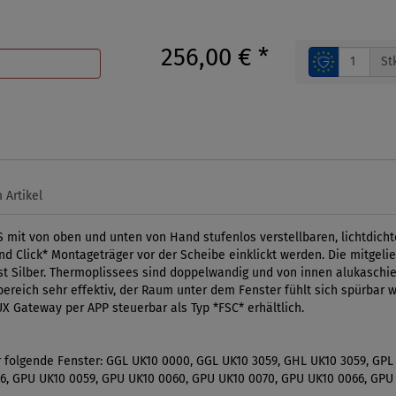
256,00 €
*
St
 Artikel
 mit von oben und unten von Hand stufenlos verstellbaren, lichtdicht
nd Click* Montageträger vor der Scheibe einklickt werden. Die mitgeli
ist Silber. Thermoplissees sind doppelwandig und von innen alukaschi
sbereich sehr effektiv, der Raum unter dem Fenster fühlt sich spürbar 
UX Gateway per APP steuerbar als Typ *FSC* erhältlich.
r folgende Fenster: GGL UK10 0000, GGL UK10 3059, GHL UK10 3059, GPL
6, GPU UK10 0059, GPU UK10 0060, GPU UK10 0070, GPU UK10 0066, GPU