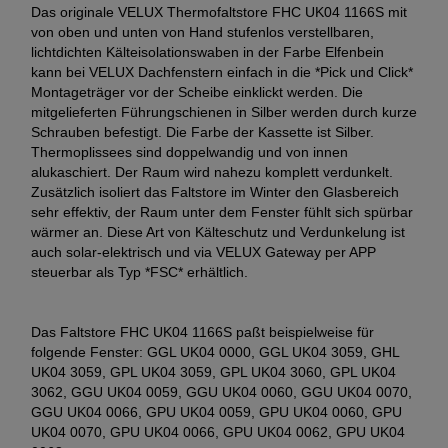
Das originale VELUX Thermofaltstore FHC UK04 1166S mit
von oben und unten von Hand stufenlos verstellbaren,
lichtdichten Kälteisolationswaben in der Farbe Elfenbein
kann bei VELUX Dachfenstern einfach in die *Pick und Click*
Montageträger vor der Scheibe einklickt werden. Die
mitgelieferten Führungschienen in Silber werden durch kurze
Schrauben befestigt. Die Farbe der Kassette ist Silber.
Thermoplissees sind doppelwandig und von innen
alukaschiert. Der Raum wird nahezu komplett verdunkelt.
Zusätzlich isoliert das Faltstore im Winter den Glasbereich
sehr effektiv, der Raum unter dem Fenster fühlt sich spürbar
wärmer an. Diese Art von Kälteschutz und Verdunkelung ist
auch solar-elektrisch und via VELUX Gateway per APP
steuerbar als Typ *FSC* erhältlich.
Das Faltstore FHC UK04 1166S paßt beispielweise für
folgende Fenster: GGL UK04 0000, GGL UK04 3059, GHL
UK04 3059, GPL UK04 3059, GPL UK04 3060, GPL UK04
3062, GGU UK04 0059, GGU UK04 0060, GGU UK04 0070,
GGU UK04 0066, GPU UK04 0059, GPU UK04 0060, GPU
UK04 0070, GPU UK04 0066, GPU UK04 0062, GPU UK04