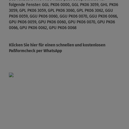
folgende Fenster: GGL PK06 0000, GGL PK06 3059, GHL PK06
3059, GPL PK06 3059, GPL PK06 3060, GPL PK06 3062, GGU
PK06 0059, GGU PK06 0060, GGU PK06 0070, GGU PK06 0066,
GPU PK06 0059, GPU PK06 0060, GPU PK06 0070, GPU PK06
0066, GPU PK06 0062, GPU PK06 0068
Klicken Sie hier für einen schnellen und kostenlosen
Paßformcheck per WhatsApp