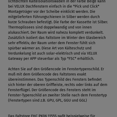
lichtdichten Kälteisolationswaben in der Farbe Beige kann
bei VELUX Dachfenstern einfach in die *Pick und Click*
Montageträger vor der Scheibe einklickt werden. Die
mitgelieferten Führungschienen in Silber werden durch
kurze Schrauben befestigt. Die Farbe der Kassette ist Silber.
Thermoplissees sind doppelwandig und von innen
alukaschiert. Der Raum wird nahezu komplett verdunkelt.
Zusätzlich isoliert das Faltstore im Winter den Glasbereich
sehr effektiv, der Raum unter dem Fenster fühlt sich
spürbar wärmer an. Diese Art von Kälteschutz und
Verdunkelung ist auch solar-elektrisch und via VELUX
Gateway per APP steuerbar als Typ *FSC* erhältlich.
Achten Sie auf den Größencode im Fenstertypenschild. Er
muß mit dem Größencode des Faltstores exakt
übereinstimmen. Das Typenschild des Fensters befindet
sich hinter der oberen Griffleiste, rechts oder links auf dem
Fensterflügel. Der Größencode des Fensters steht im
Fenster-Typenschild an zweiter Stelle nach dem Fenstertyp
(Fenstertypen sind z.B. GPU, GPL, GGU und GGL)
Das Faltstore FHC PK06 1155S paßt beispielweise für