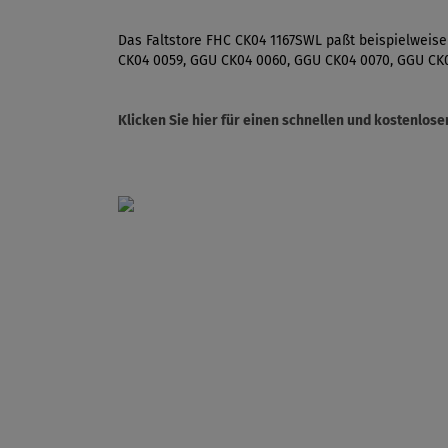
Das Faltstore FHC CK04 1167SWL paßt beispielweise
CK04 0059, GGU CK04 0060, GGU CK04 0070, GGU CK0
Klicken Sie hier für einen schnellen und kostenlo