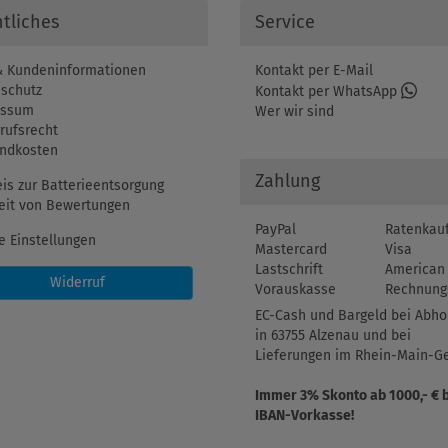
tliches
Service
 Kundeninformationen
Kontakt per E-Mail
schutz
Kontakt per WhatsApp
essum
Wer wir sind
rufsrecht
ndkosten
Zahlung
is zur Batterieentsorgung
eit von Bewertungen
PayPal
Ratenkau
e Einstellungen
Mastercard
Visa
Lastschrift
American 
Widerruf
Vorauskasse
Rechnung
EC-Cash und Bargeld bei Abho
in 63755 Alzenau und bei
Lieferungen im Rhein-Main-Ge
Immer 3% Skonto ab 1000,- € 
IBAN-Vorkasse!