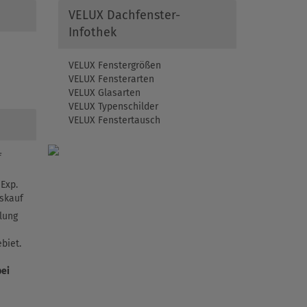
VELUX Dachfenster-
Infothek
VELUX Fenstergrößen
VELUX Fensterarten
VELUX Glasarten
VELUX Typenschilder
VELUX Fenstertausch
f
Exp.
skauf
lung
biet.
bei