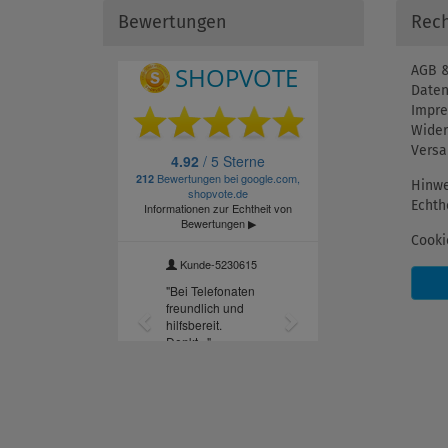
Bewertungen
Rech
AGB &
Daten
Impr
Wider
Versa
Hinwe
Echth
Cooki