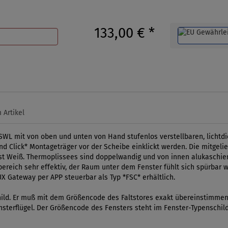
133,00 €
*
 Artikel
SWL mit von oben und unten von Hand stufenlos verstellbaren, lichtd
nd Click* Montageträger vor der Scheibe einklickt werden. Die mitgel
 ist Weiß. Thermoplissees sind doppelwandig und von innen alukaschie
sbereich sehr effektiv, der Raum unter dem Fenster fühlt sich spürbar 
UX Gateway per APP steuerbar als Typ *FSC* erhältlich.
ld. Er muß mit dem Größencode des Faltstores exakt übereinstimmen. 
Fensterflügel. Der Größencode des Fensters steht im Fenster-Typenschil