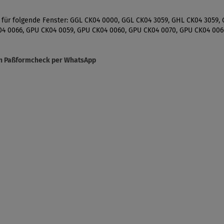
 für folgende Fenster: GGL CK04 0000, GGL CK04 3059, GHL CK04 3059,
4 0066, GPU CK04 0059, GPU CK04 0060, GPU CK04 0070, GPU CK04 006
sen Paßformcheck per WhatsApp