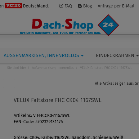
von
Deutschland.
FAQ
Blog
Anfrage per E-Mail
AUSSENMARKISEN, INNENROLLOS
EINDECKRAHMEN
Sie sind hier
Außenmarkisen, Innenrollos
VELUX Faltstore FHC CK04 1167SWL
Alle Artikel zeigen aus: 
VELUX Faltstore FHC CK04 1167SWL
Artikelnr.: V FHCCK041167SWL
EAN-Code: 5702329131476
Grösse: CK04, Farbe: 1167SWL Sanddorn, Schienen: Weiß