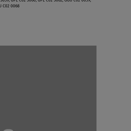
 3059, GPL C02 3060, GPL C02 3062, GGU C02 0059,
U C02 0068