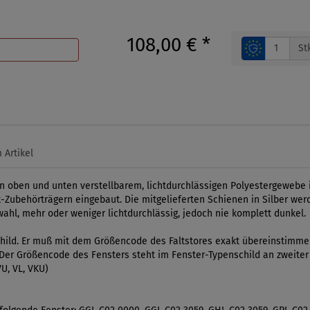
108,00 €
*
St
 Artikel
on oben und unten verstellbarem, lichtdurchlässigen Polyestergewebe 
-Zubehörträgern eingebaut. Die mitgelieferten Schienen in Silber wer
swahl, mehr oder weniger lichtdurchlässig, jedoch nie komplett dunkel.
ild. Er muß mit dem Größencode des Faltstores exakt übereinstimmen.
l. Der Größencode des Fensters steht im Fenster-Typenschild an zweiter
U, VL, VKU)