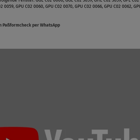
 folgende Fenster: GGL C02 0000, GGL C02 3059, GHL C02 3059, GPL C02
2 0059, GPU C02 0060, GPU C02 0070, GPU C02 0066, GPU C02 0062, GP
sen Paßformcheck per WhatsApp