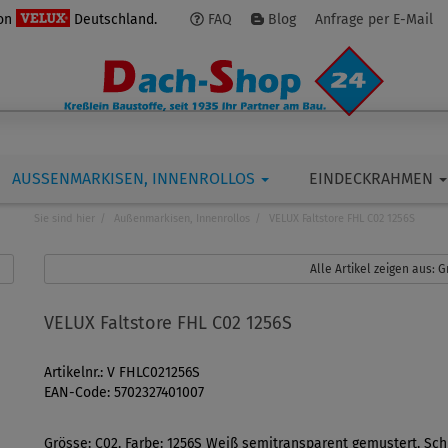
von
Deutschland.
FAQ
Blog
Anfrage per E-Mail
AUSSENMARKISEN, INNENROLLOS
EINDECKRAHMEN
Sie sind hier
Außenmarkisen, Innenrollos
VELUX Faltstore FHL C02 1256S
Alle Artikel zeigen aus:
VELUX Faltstore FHL C02 1256S
Artikelnr.: V FHLC021256S
EAN-Code: 5702327401007
Grösse: C02, Farbe: 1256S Weiß semitransparent gemustert, Sch