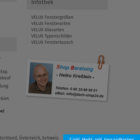
Infothek
VELUX Fenstergrößen
VELUX Fensterarten
VELUX Glasarten
VELUX Typenschilder
VELUX Fenstertausch
f
Exp.
skauf
lung
biet.
bei
schland, Österreich, Schweiz.
* inkl. MwSt.
zzgl. Versandkosten