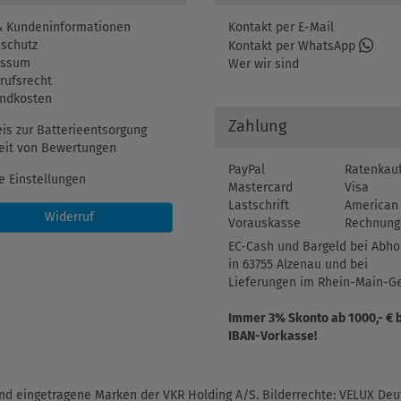
 Kundeninformationen
Kontakt per E-Mail
schutz
Kontakt per WhatsApp
essum
Wer wir sind
rufsrecht
ndkosten
Zahlung
is zur Batterieentsorgung
eit von Bewertungen
PayPal
Ratenkau
e Einstellungen
Mastercard
Visa
Lastschrift
American 
Widerruf
Vorauskasse
Rechnung
EC-Cash und Bargeld bei Abho
in 63755 Alzenau und bei
Lieferungen im Rhein-Main-Ge
Immer 3% Skonto ab 1000,- € 
IBAN-Vorkasse!
d eingetragene Marken der VKR Holding A/S. Bilderrechte: VELUX Deut