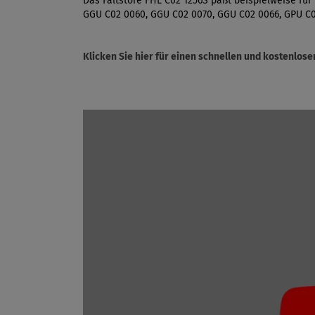
Das Faltstore FHL C02 1256S paßt beispielweise für
GGU C02 0060, GGU C02 0070, GGU C02 0066, GPU C0
Klicken Sie hier für einen schnellen und kostenlo