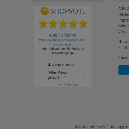
AGB &
Daten
Impr
Wider
Versa
Hinwe
Echth
Cooki
VELUX und das VELUX Logo sin