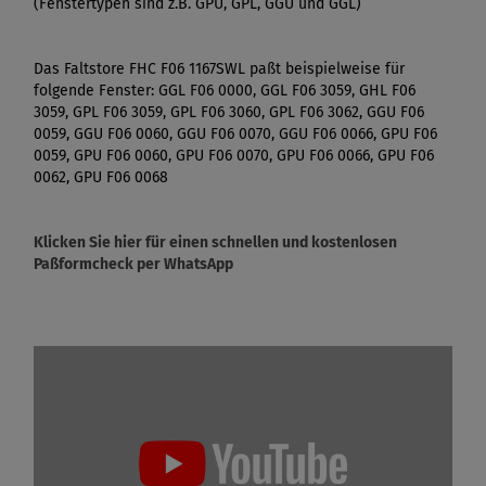
(Fenstertypen sind z.B. GPU, GPL, GGU und GGL)
Das Faltstore FHC F06 1167SWL paßt beispielweise für
folgende Fenster: GGL F06 0000, GGL F06 3059, GHL F06
3059, GPL F06 3059, GPL F06 3060, GPL F06 3062, GGU F06
0059, GGU F06 0060, GGU F06 0070, GGU F06 0066, GPU F06
0059, GPU F06 0060, GPU F06 0070, GPU F06 0066, GPU F06
0062, GPU F06 0068
Klicken Sie hier für einen schnellen und kostenlosen
Paßformcheck per WhatsApp