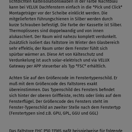
lichtdichten Kälteisolationswaben in der Farbe Nachtblau
kann bei VELUX Dachfenstern einfach in die *Pick und Click*
Montageträger vor der Scheibe einklickt werden. Die
mitgelieferten Führungschienen in Silber werden durch
kurze Schrauben befestigt. Die Farbe der Kassette ist Silber.
Thermoplissees sind doppelwandig und von innen
alukaschiert. Der Raum wird nahezu komplett verdunkelt.
Zusätzlich isoliert das Faltstore im Winter den Glasbereich
sehr effektiv, der Raum unter dem Fenster fühlt sich
spürbar wärmer an. Diese Art von Kälteschutz und
Verdunkelung ist auch solar-elektrisch und via VELUX
Gateway per APP steuerbar als Typ *FSC* erhältlich.
Achten Sie auf den Größencode im Fenstertypenschild. Er
muß mit dem Größencode des Faltstores exakt
übereinstimmen. Das Typenschild des Fensters befindet
sich hinter der oberen Griffleiste, rechts oder links auf dem
Fensterflügel. Der Größencode des Fensters steht im
Fenster-Typenschild an zweiter Stelle nach dem Fenstertyp
(Fenstertypen sind z.B. GPU, GPL, GGU und GGL)
Das Faltstore FHC P50 1156S paßt beispielweise für folgende