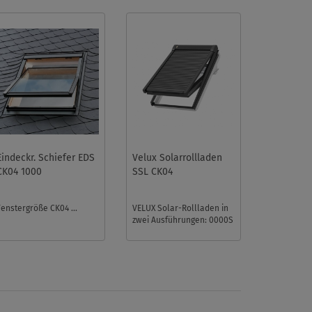
Eindeckr. Schiefer EDS
Velux Solarrollladen
CK04 1000
SSL CK04
Fenstergröße CK04 ...
VELUX Solar-Rollladen in
zwei Ausführungen: 0000S
für die Fenstergrößen 104,
C04 und CK04 oder 0 ...