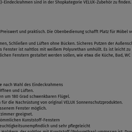
al)-Eindeckrahmen sind in der Shopkategorie VELUX-Zubehör zu finden.
reiswert und praktisch. Die Obenbedienung schafft Platz für Möbel 
fnen, Schließen und Lüften ohne Bücken. Sicheres Putzen der Außensche
 Fenster ist nahtlos mit weißem Polyurethan umhüllt. Es ist leicht zu
ichen Fenstern gestaltet werden sollen, wie etwa die Küche, Bad, WC 
je nach Wahl des Eindeckrahmens
Öffnen und Lüften.
en um 180 Grad schwenkbaren Flügel.
 für die Nachrüstung von original VELUX Sonnenschutzprodukten.
ossenem Fenster möglich.
erzimmer geeignet.
kömmlichen Kunststoff-Fenstern
euchtigkeitsunempfindlich und sehr pflegeleicht
olzkern, der nahtlos mit Kunststoff (Polyurethan) umgossen ist. Du