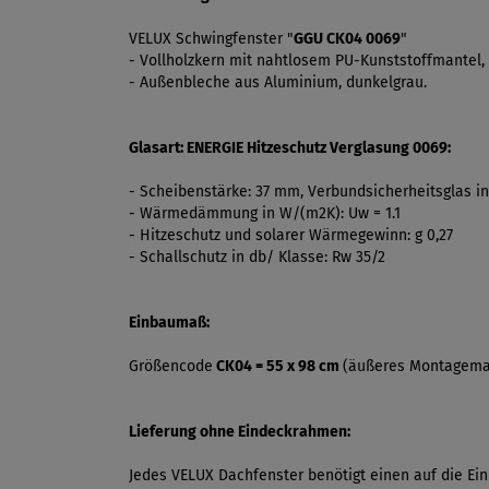
VELUX Schwingfenster "
GGU CK04 0069
"
- Vollholzkern mit nahtlosem PU-Kunststoffmantel, 
- Außenbleche aus Aluminium, dunkelgrau.
Glasart: ENERGIE Hitzeschutz Verglasung 0069:
- Scheibenstärke: 37 mm, Verbundsicherheitsglas i
- Wärmedämmung in W/(m2K): Uw = 1.1
- Hitzeschutz und solarer Wärmegewinn: g 0,27
- Schallschutz in db/ Klasse: Rw 35/2
Einbaumaß:
Größencode
CK04 = 55 x 98 cm
(äußeres Montagem
Lieferung ohne Eindeckrahmen:
Jedes VELUX Dachfenster benötigt einen auf die E