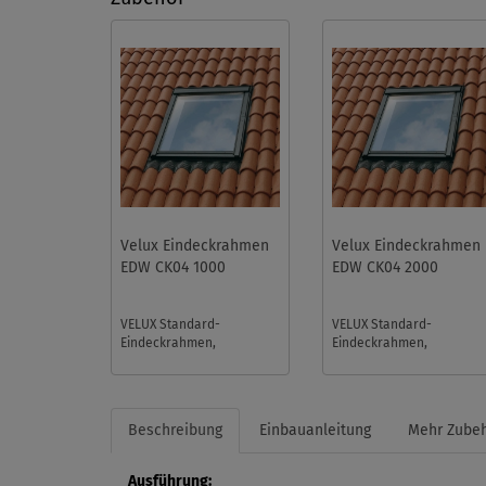
Velux Eindeckrahmen
Velux Eindeckrahmen
EDW CK04 1000
EDW CK04 2000
VELUX Standard-
VELUX Standard-
Eindeckrahmen,
Eindeckrahmen,
Größencode CK04, ohne
Größencode CK04, mit
BDX. Für flache und
BDX. Für flache und
profilierte Eindeckmateri
profilierte Eindeckmateri
...
...
Beschreibung
Einbauanleitung
Mehr Zube
Ausführung: