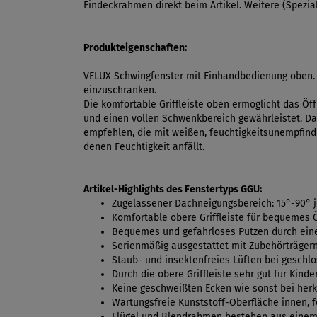
Eindeckrahmen direkt beim Artikel. Weitere (Spezi
Produkteigenschaften:
VELUX Schwingfenster mit Einhandbedienung oben. P
einzuschränken.
Die komfortable Griffleiste oben ermöglicht das Öf
und einen vollen Schwenkbereich gewährleistet. Das
empfehlen, die mit weißen, feuchtigkeitsunempfindl
denen Feuchtigkeit anfällt.
Artikel-Highlights des Fenstertyps GGU:
Zugelassener Dachneigungsbereich: 15°-90° 
Komfortable obere Griffleiste für bequemes 
Bequemes und gefahrloses Putzen durch ein
Serienmäßig ausgestattet mit Zubehörträgern
Staub- und insektenfreies Lüften bei geschl
Durch die obere Griffleiste sehr gut für Kind
Keine geschweißten Ecken wie sonst bei her
Wartungsfreie Kunststoff-Oberfläche innen, f
Flügel und Blendrahmen bestehen aus einem H