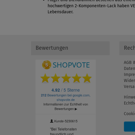
hochwertigen 2-Komponenten-Lack haben VELU
Lebensdauer.
Bewertungen
Rech
AGB &
Daten
Impr
Wider
Versa
Hinwe
Echth
Cooki