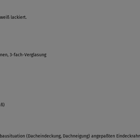
weiß lackiert.
nnen, 3-fach-Verglasung
aß)
inbausituation (Dacheindeckung, Dachneigung) angepaßten Eindeckrahm