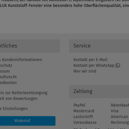
X Kunststoff-Fenster eine besonders hohe Oberflächenqualität, sind
tliches
Service
 Kundeninformationen
Kontakt per E-Mail
schutz
Kontakt per WhatsApp
essum
Wer wir sind
rufsrecht
ndkosten
Zahlung
is zur Batterieentsorgung
eit von Bewertungen
PayPal
Ratenkau
e Einstellungen
Mastercard
Visa
Lastschrift
American 
Widerruf
Vorauskasse
Rechnung