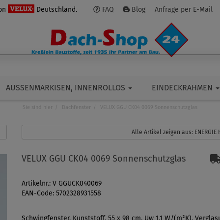
von
Deutschland.
FAQ
Blog
Anfrage per E-Mail
AUSSENMARKISEN, INNENROLLOS
EINDECKRAHMEN
Sie sind hier
Dachfenster
VELUX GGU CK04 0069 Sonnenschutzglas
Alle Artikel zeigen aus: ENERGIE
VELUX GGU CK04 0069 Sonnenschutzglas
Artikelnr.: V GGUCK040069
EAN-Code: 5702328931558
Schwingfenster, Kunststoff, 55 x 98 cm, Uw 1,1 W/(m²K), Verglas