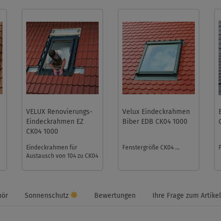
VELUX Renovierungs-
Velux Eindeckrahmen
Eindeckrahmen EZ
Biber EDB CK04 1000
CK04 1000
Eindeckrahmen für
Fenstergröße CK04 ...
Austausch von 104 zu CK04
ohne die Laibung zu
ersetzen ...
a
hör
Sonnenschutz
Bewertungen
Ihre Frage zum Artikel