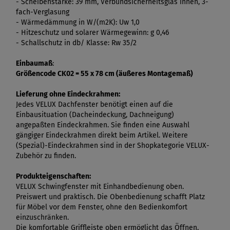
- Scheibenstärke: 39 mm, Verbundsicherheitsglas innen, 3-
fach-Verglasung
- Wärmedämmung in W/(m2K): Uw 1,0
- Hitzeschutz und solarer Wärmegewinn: g 0,46
- Schallschutz in db/ Klasse: Rw 35/2
Einbaumaß
:
Größencode CK02 = 55 x 78 cm (äußeres Montagemaß)
Lieferung ohne Eindeckrahmen:
Jedes VELUX Dachfenster benötigt einen auf die
Einbausituation (Dacheindeckung, Dachneigung)
angepaßten Eindeckrahmen. Sie finden eine Auswahl
gängiger Eindeckrahmen direkt beim Artikel. Weitere
(Spezial)-Eindeckrahmen sind in der Shopkategorie VELUX-
Zubehör zu finden.
Produkteigenschaften:
VELUX Schwingfenster mit Einhandbedienung oben.
Preiswert und praktisch. Die Obenbedienung schafft Platz
für Möbel vor dem Fenster, ohne den Bedienkomfort
einzuschränken.
Die komfortable Griffleiste oben ermöglicht das Öffnen,