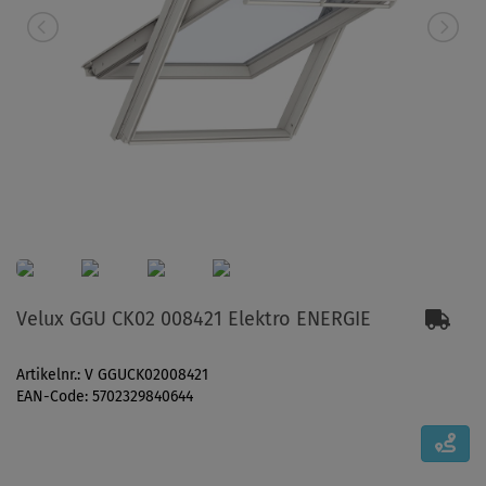
Velux GGU CK02 008421 Elektro ENERGIE
Artikelnr.: V GGUCK02008421
EAN-Code: 5702329840644