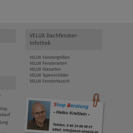
VELUX Dachfenster-
Infothek
VELUX Fenstergrößen
VELUX Fensterarten
VELUX Glasarten
VELUX Typenschilder
VELUX Fenstertausch
f
Exp.
skauf
lung