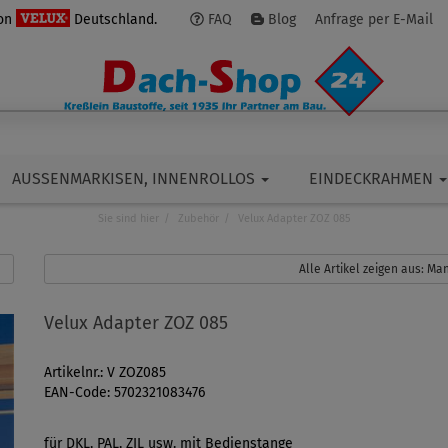
von
Deutschland.
FAQ
Blog
Anfrage per E-Mail
AUSSENMARKISEN, INNENROLLOS
EINDECKRAHMEN
Sie sind hier
Zubehör
Velux Adapter ZOZ 085
Alle Artikel zeigen aus: M
Velux Adapter ZOZ 085
Artikelnr.: V ZOZ085
EAN-Code: 5702321083476
für DKL, PAL, ZIL usw. mit Bedienstange