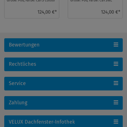
Größe: P06, Farbe: CBYS Colour
Größe: P06, Farbe: CBYSWL
by you, Schienen: Silber ...
Colour by you, Schienen: Weiß
...
124,00 €*
124,00 €*
Bewertungen
Rechtliches
Service
Zahlung
VELUX Dachfenster-Infothek