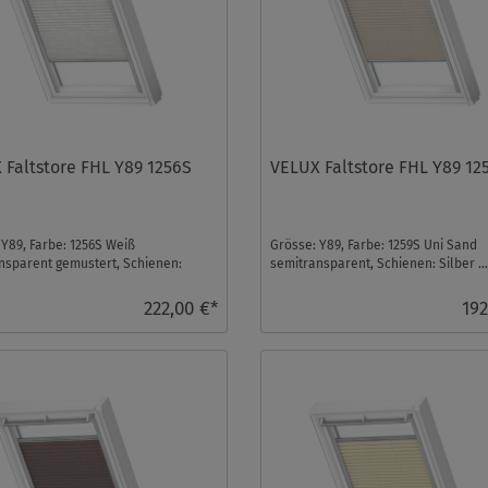
 Faltstore FHL Y89 1256S
VELUX Faltstore FHL Y89 12
 Y89, Farbe: 1256S Weiß
Grösse: Y89, Farbe: 1259S Uni Sand
nsparent gemustert, Schienen:
semitransparent, Schienen: Silber ..
.
222,00 €*
192