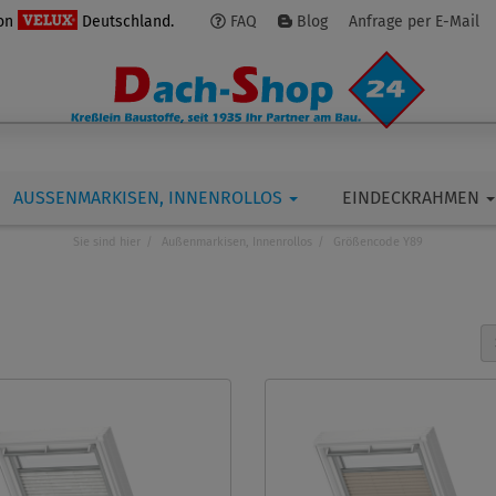
von
Deutschland.
FAQ
Blog
Anfrage per E-Mail
AUSSENMARKISEN, INNENROLLOS
EINDECKRAHMEN
Sie sind hier
Außenmarkisen, Innenrollos
Größencode Y89