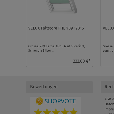
VELUX Faltstore FHL Y89 1281S
VELUX
Grösse: Y89, Farbe: 1281S Mint blickdicht,
Grösse:
Schienen: Silber ...
semitran
222,00 €*
Bewertungen
Rech
AGB &
Daten
Impr