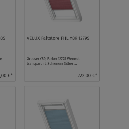
78S
VELUX Faltstore FHL Y89 1279S
ge
Grösse: Y89, Farbe: 1279S Weinrot
.
transparent, Schienen: Silber ...
,00 €*
222,00 €*