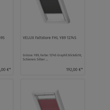
59S
VELUX Faltstore FHL Y89 1274S
Grösse: Y89, Farbe: 1274S Graphit blickdicht,
.
Schienen: Silber ...
,00 €*
192,00 €*