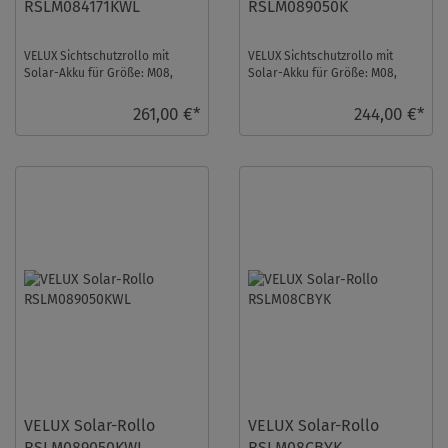
RSLM084171KWL
RSLM089050K
VELUX Sichtschutzrollo mit
VELUX Sichtschutzrollo mit
Solar-Akku für Größe: M08,
Solar-Akku für Größe: M08,
Farbe: Sandbeige gepunktet,
Farbe: Dunkelblau,
Semitransparent ...
Abdunkelnd, alu Schiene, ...
261,00 €*
244,00 €*
VELUX Solar-Rollo
VELUX Solar-Rollo
RSLM089050KWL
RSLM08CBYK