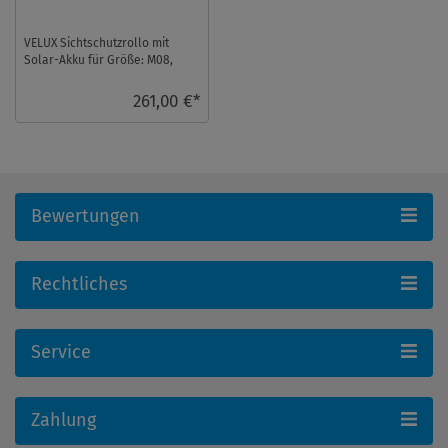
VELUX Sichtschutzrollo mit
Solar-Akku für Größe: M08,
Farbe: Colour by you!,
Semitransparent, wei ...
261,00 €*
Bewertungen
Rechtliches
Service
Zahlung