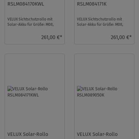
RSLM084170KWL
RSLM084171K
VELUX Sichtschutzrollo mit
VELUX Sichtschutzrollo mit
Solar-Akku für Größe: M08,
Solar-Akku für Größe: M08,
Farbe: Blaugrau, Blickdicht,
Farbe: Sandbeige gepunktet,
weiße Schiene ...
Semitransparent ...
261,00 €*
261,00 €*
VELUX Solar-Rollo
VELUX Solar-Rollo