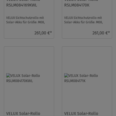
RSLM084169KWL
RSLM084170K
VELUX Sichtschutzrollo mit
VELUX Sichtschutzrollo mit
Solar-Akku für Größe: M08,
Solar-Akku für Größe: M08,
Farbe: Hell-Taupe,
Farbe: Blaugrau, Blickdicht, alu
Semitransparent, weiße ...
Schiene, i ...
261,00 €*
261,00 €*
VELUX Solar-Rollo
VELUX Solar-Rollo