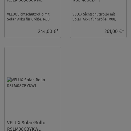
VELUX Sichtschutzrollo mit
VELUX Sichtschutzrollo mit
Solar-Akku für Größe: M08,
Solar-Akku für Größe: M08,
Farbe: Dunkelblau,
Farbe: Colour by you!,
Abdunkelnd, weiße Schie ...
Semitransparent, alu ...
244,00 €*
261,00 €*
VELUX Solar-Rollo
RSLM08CBYKWL