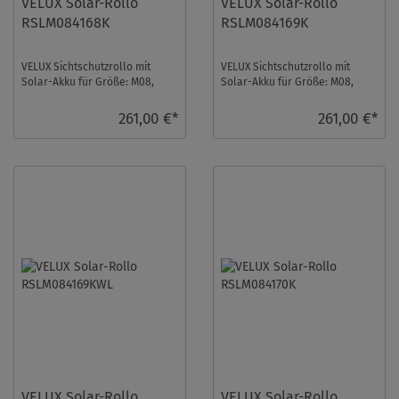
VELUX Solar-Rollo
VELUX Solar-Rollo
RSLM084168K
RSLM084169K
VELUX Sichtschutzrollo mit
VELUX Sichtschutzrollo mit
Solar-Akku für Größe: M08,
Solar-Akku für Größe: M08,
Farbe: Rosenholz, Blickdicht,
Farbe: Hell-Taupe,
alu Schiene, ...
Semitransparent, alu Sch ...
261,00 €*
261,00 €*
VELUX Solar-Rollo
VELUX Solar-Rollo