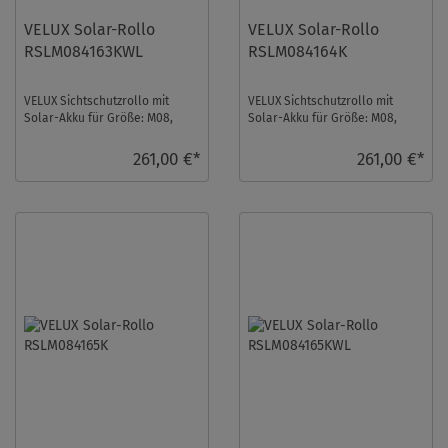
VELUX Solar-Rollo
VELUX Solar-Rollo
RSLM084163KWL
RSLM084164K
VELUX Sichtschutzrollo mit
VELUX Sichtschutzrollo mit
Solar-Akku für Größe: M08,
Solar-Akku für Größe: M08,
Farbe: Nougat, Blickdicht, weiße
Farbe: Orange, Abdunkelnd, alu
Schiene, ...
Schiene, io- ...
261,00 €*
261,00 €*