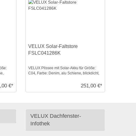
VELUX Solar-Faltstore
FSLC041286K
öße:
VELUX Plissee mit Solar-Akku für Größe:
ne,
C04, Farbe: Denim, alu Schiene, blickdicht,
io-homecontro ...
,00 €*
251,00 €*
VELUX Dachfenster-
Infothek