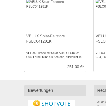
VELUX Solar-Faltstore
VELUX
FSLC041281K
FSLC
VELUX Plissee mit Solar-Akku für Größe:
VELUX P
C04, Farbe: Mint, alu Schiene, blickdicht, io-
C04, Fa
homecontrol ...
semitran
251,00 €*
Bewertungen
Rech
AGB &