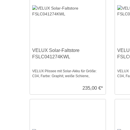
VELUX Solar-Faltstore
VELUX
FSLC041274KWL
FSLC
VELUX Plissee mit Solar-Akku für Größe:
VELUX P
C04, Farbe: Graphit, weiße Schiene,
C04, Far
blickdicht, io-homec ...
io-homec
235,00 €*