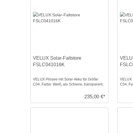
VELUX Solar-Faltstore
VELUX
FSLC041016K
FSLC
VELUX Plissee mit Solar-Akku für Größe:
VELUX P
C04, Farbe: Weiß, alu Schiene, transparent,
C04, Fa
io-homecontr ...
transpar
235,00 €*