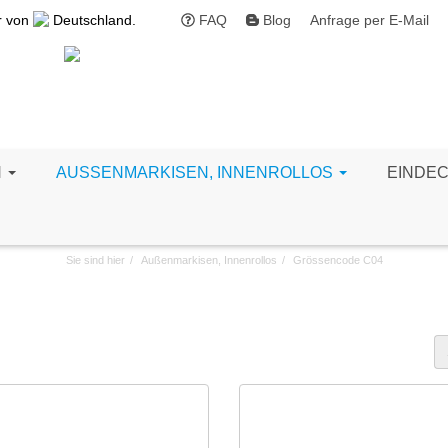
r von
Deutschland.
FAQ
Blog
Anfrage per E-Mail
N
AUSSENMARKISEN, INNENROLLOS
EINDE
Sie sind hier
Außenmarkisen, Innenrollos
Grössencode C04