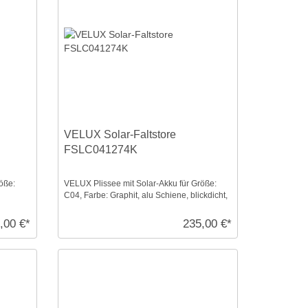
VELUX Solar-Faltstore
FSLC041274K
öße:
VELUX Plissee mit Solar-Akku für Größe:
C04, Farbe: Graphit, alu Schiene, blickdicht,
io-homecont ...
,00 €*
235,00 €*