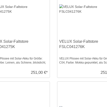
 Solar-Faltstore
VELUX Solar-Faltstore
041275K
FSLC041276K
lissee mit Solar-Akku für Größe:
VELUX Plissee mit Solar-Akku für Gr
be: Leinen, alu Schiene, blickdicht,
C04, Farbe: Mokka gepunktet, alu S
ontr ...
semitransparent ...
251,00 €*
251