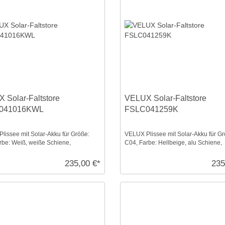
 Solar-Faltstore
VELUX Solar-Faltstore
041016KWL
FSLC041259K
lissee mit Solar-Akku für Größe:
VELUX Plissee mit Solar-Akku für Gr
rbe: Weiß, weiße Schiene,
C04, Farbe: Hellbeige, alu Schiene,
ent, io-homeco ...
semitransparent, io-h ...
235,00 €*
235