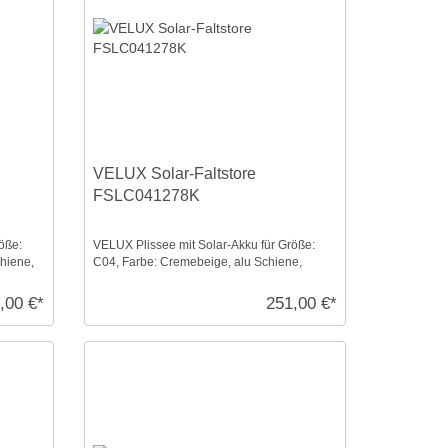
VELUX Solar-Faltstore
FSLC041278K
öße:
VELUX Plissee mit Solar-Akku für Größe:
chiene,
C04, Farbe: Cremebeige, alu Schiene,
blickdicht, io-homec ...
,00 €*
251,00 €*