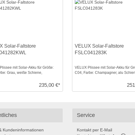
 Solar-Faltstore
VELUX Solar-Faltstore
041282KWL
FSLC041283K
lissee mit Solar-Akku für Größe:
VELUX Plissee mit Solar-Akku für Gr
rbe: Grau, weiße Schiene,
C04, Farbe: Champagner, alu Schie
sparent, io-hom ...
transparent, io-home ...
235,00 €*
251
tliches
Service
 Kundeninformationen
Kontakt per E-Mail